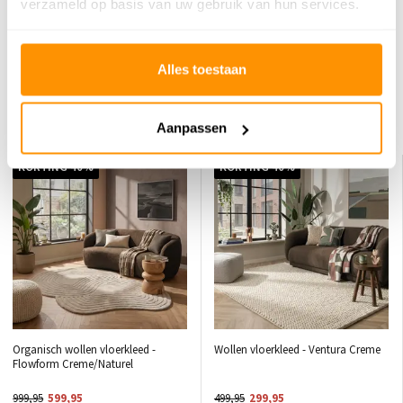
verzameld op basis van uw gebruik van hun services.
Er zijn nog geen reviews geschreven over dit product..
Schrijf je eigen review
Alles toestaan
Dit vind je misschien ook leuk
Aanpassen
KORTING 40%
KORTING 40%
Organisch wollen vloerkleed -
Wollen vloerkleed - Ventura Creme
Flowform Creme/Naturel
999,95
599,95
499,95
299,95