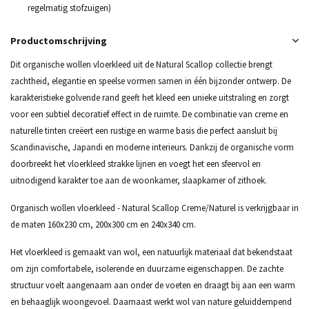
regelmatig stofzuigen)
Productomschrijving
Dit organische wollen vloerkleed uit de Natural Scallop collectie brengt
zachtheid, elegantie en speelse vormen samen in één bijzonder ontwerp. De
karakteristieke golvende rand geeft het kleed een unieke uitstraling en zorgt
voor een subtiel decoratief effect in de ruimte. De combinatie van creme en
naturelle tinten creëert een rustige en warme basis die perfect aansluit bij
Scandinavische, Japandi en moderne interieurs. Dankzij de organische vorm
doorbreekt het vloerkleed strakke lijnen en voegt het een sfeervol en
uitnodigend karakter toe aan de woonkamer, slaapkamer of zithoek.
Organisch wollen vloerkleed - Natural Scallop Creme/Naturel is verkrijgbaar in
de maten 160x230 cm, 200x300 cm en 240x340 cm.
Het vloerkleed is gemaakt van wol, een natuurlijk materiaal dat bekendstaat
om zijn comfortabele, isolerende en duurzame eigenschappen. De zachte
structuur voelt aangenaam aan onder de voeten en draagt bij aan een warm
en behaaglijk woongevoel. Daarnaast werkt wol van nature geluiddempend