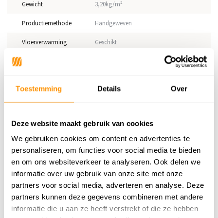
Gewicht
3,20kg/m²
Productiemethode
Handgeweven
Vloerverwarming
Geschikt
Geschikt voor: Binnen of
Binnen
buiten?
Toestemming
Details
Over
Anti allergie
Nee
Adviesprijs
769,95
Deze website maakt gebruik van cookies
459,95
Je bespaart 310 euro
40%
We gebruiken cookies om content en advertenties te
personaliseren, om functies voor social media te bieden
en om ons websiteverkeer te analyseren. Ook delen we
informatie over uw gebruik van onze site met onze
partners voor social media, adverteren en analyse. Deze
Reviews
partners kunnen deze gegevens combineren met andere
informatie die u aan ze heeft verstrekt of die ze hebben
0
/
Gemiddelde uit 0 beoordelingen
5