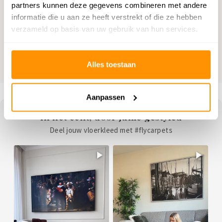
statement of een rustig design, rechthoekig of rond – jij kiest! Ontdek onze
partners kunnen deze gegevens combineren met andere
collectie vloerkleden in alle stijlen, formaten en kleuren die bij jouw interieur
informatie die u aan ze heeft verstrekt of die ze hebben
passen.
verzameld op basis van uw gebruik van hun services.
Bekijk al onze vloerkleden!
Alles toestaan
Aanpassen
In het echt, door jullie gestyled
Deel jouw vloerkleed met #flycarpets