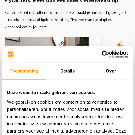
Flycarpets: Meer dan een vloerkledenwebshop
Een vloerkleed is de ultieme sfeermaker! Het maakt je huis direct gezelliger. Of
je nu iets hips, knus of tijdloos zoekt, bij Flycarpets vind je altijd een
vloerkleed dat bij jou past!
Toestemming
Details
Over
Deze website maakt gebruik van cookies
We gebruiken cookies om content en advertenties te
personaliseren, om functies voor social media te bieden
en om ons websiteverkeer te analyseren. Ook delen we
Het vloerkleed dat echt bij jou past!
informatie over uw gebruik van onze site met onze
Of je nu gaat voor een hoogpolig of laagpolig vloerkleed, een kleurrijk
partners voor social media, adverteren en analyse. Deze