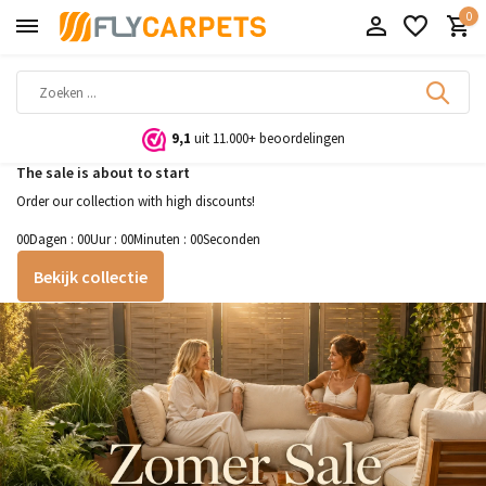
0
9,1
uit 11.000+ beoordelingen
The sale is about to start
Order our collection with high discounts!
0
0
Dagen
:
0
0
Uur
:
0
0
Minuten
:
0
0
Seconden
Bekijk collectie