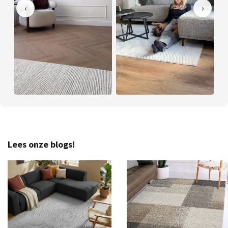
‹
›
Lees onze blogs!