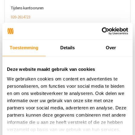
Tijdens kantooruren
020-2614723
E-mail
Toestemming
Details
Over
E-mail
Email ons
Deze website maakt gebruik van cookies
We gebruiken cookies om content en advertenties te
9,1
Wij scoren een
9,1
op
Webwinkelkeur
personaliseren, om functies voor social media te bieden
en om ons websiteverkeer te analyseren. Ook delen we
Flycarpets
informatie over uw gebruik van onze site met onze
De Brugman 5
partners voor social media, adverteren en analyse. Deze
1948 NB Beverwijk
Bekijk op Google Maps
partners kunnen deze gegevens combineren met andere
informatie die u aan ze heeft verstrekt of die ze hebben
verzameld op basis van uw gebruik van hun services.