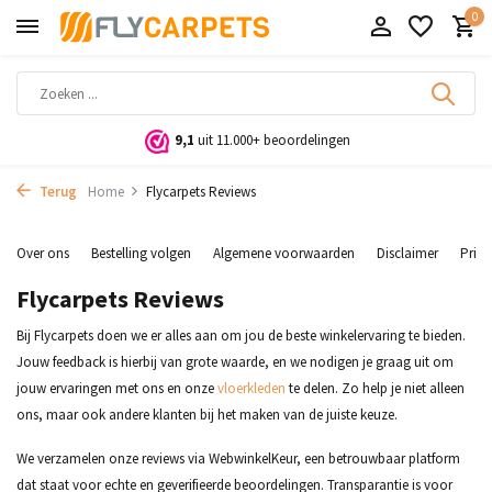
0
9,1
uit 11.000+ beoordelingen
Terug
Home
Flycarpets Reviews
Over ons
Bestelling volgen
Algemene voorwaarden
Disclaimer
Priva
Flycarpets Reviews
Bij Flycarpets doen we er alles aan om jou de beste winkelervaring te bieden.
Jouw feedback is hierbij van grote waarde, en we nodigen je graag uit om
jouw ervaringen met ons en onze
vloerkleden
te delen. Zo help je niet alleen
ons, maar ook andere klanten bij het maken van de juiste keuze.
We verzamelen onze reviews via WebwinkelKeur, een betrouwbaar platform
dat staat voor echte en geverifieerde beoordelingen. Transparantie is voor