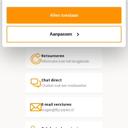
Alles toestaan
Hulp nodig?
Neem contact op met onze
Aanpassen
klantenservice
Retourneren
Informatie over het terugsturen
Chat direct
Chatten met een medewerker
E-mail versturen
vragen@flycarpets.nl