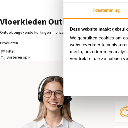
Toestemming
Vloerkleden Outlet
Deze website maakt gebruik
Ontdek ongekende kortingen in onze Vloerkleden Outlet! Vind jouw perfecte
We gebruiken cookies om cont
Producten
websiteverkeer te analyseren
Filter
media, adverteren en analys
Sorteren op
verstrekt of die ze hebben v
Hul
Neem 