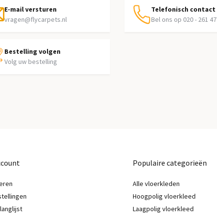
E-mail versturen
Telefonisch contact
vragen@flycarpets.nl
Bel ons op 020 - 261 47
Bestelling volgen
Volg uw bestelling
ccount
Populaire categorieën
eren
Alle vloerkleden
stellingen
Hoogpolig vloerkleed
langlijst
Laagpolig vloerkleed