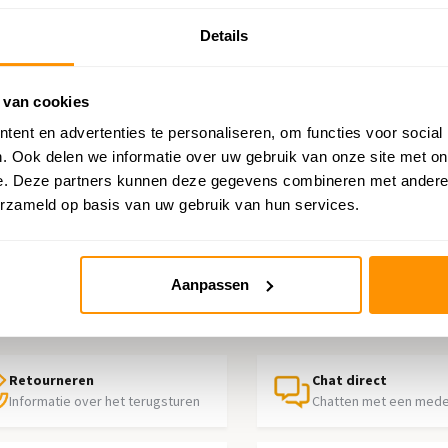
Details
 van cookies
 outlet vloerkleed met een extra korting van 40% op alle vloerkleden. Mis 
ent en advertenties te personaliseren, om functies voor social
. Ook delen we informatie over uw gebruik van onze site met on
e. Deze partners kunnen deze gegevens combineren met andere i
erzameld op basis van uw gebruik van hun services.
p nodig?
Aanpassen
contact op met onze klantenservice
Retourneren
Chat direct
Informatie over het terugsturen
Chatten met een med