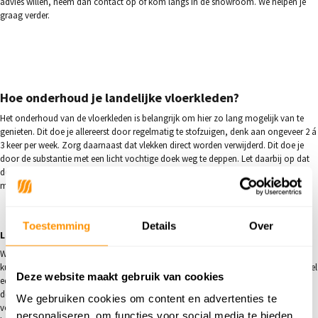
advies willen, neem dan contact op of kom langs in de showroom. We helpen je
graag verder.
Hoe onderhoud je landelijke vloerkleden?
Het onderhoud van de vloerkleden is belangrijk om hier zo lang mogelijk van te
genieten. Dit doe je allereerst door regelmatig te stofzuigen, denk aan ongeveer 2 á
3 keer per week. Zorg daarnaast dat vlekken direct worden verwijderd. Dit doe je
door de substantie met een licht vochtige doek weg te deppen. Let daarbij op dat
de doek echt lichtvochtig is en je niet wrijft. Wanneer je wrijft zal de vlek alleen
maar verder het materiaal ingaan.
Toestemming
Details
Over
Landelijke vloerkleden bij Flycarpets
Wij bieden een groot assortiment vloerkleden aan, naast een landelijk vloerkleed
kun je ook kiezen voor vintage- of bijvoorbeeld
effen vloerkleden
. Zo is er altijd wel
Deze website maakt gebruik van cookies
een vloerkleed dat bij jouw interieur past. Door het grote aanbod, zijn wij in staat
de vloerkleden aan te bieden voor de laagste prijs. Je hebt je nieuwe vloerkleed de
We gebruiken cookies om content en advertenties te
volgende dag al gratis in huis als je deze voor 17.59 uur op een werkdag hebt
personaliseren, om functies voor social media te bieden