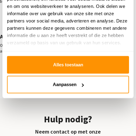
besteld. Neem
contact
op voor meer informatie of advies.
en om ons websiteverkeer te analyseren. Ook delen we
informatie over uw gebruik van onze site met onze
partners voor social media, adverteren en analyse. Deze
partners kunnen deze gegevens combineren met andere
informatie die u aan ze heeft verstrekt of die ze hebben
Andere relevante categorieën
verzameld op basis van uw gebruik van hun services.
Ontdek onze ruime selectie stijlvolle vloerkleden. Neem ook eens een kijkje bij
andere stijlen:
Vintage vloerkleden
Alles toestaan
Moderne vloerkleden
Industriële vloerkleden
Berber vloerkleden
Aanpassen
Kelim vloerkleden
Perzisch tapijt
Hulp nodig?
Neem contact op met onze