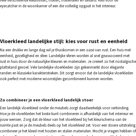
vele verschillende kleurtinten, maten, materialen en dessins. Kies voor de
eyecatcher in de woonkamer of een die volledig opgaat in het interieur.
Vloerkleed landelijke stijl: kies voor rust en eenheid
Na een drukke en lange dag wil je thuiskomen in een oase van rust. Een huis met
eenheid, gezelligheid en sfeer. Landelijke sferen worden al snel geassocieerd met
rust in huis door de natuurlijke kleuren en materialen. Je creëert zo het nostalgische
platteland gevoel. Vele landelijke vloerkleden zijn gekenmerkt door elegante
randen en klassieke karakteristieken. Dit zorgt ervoor dat de landelijke vloerkleden
ook perfect met moderne woonstijlen gecombineerd kunnen worden.
Zo combineer je een
vloerkleed
landelijk stoer
Een landelijk vloerkleed onder de meubels zorgt daadwerkelijk voor verbinding.
Hoe je de vloerkleden het beste kunt combineren is afhankelijk van het interieur en
jouw wensen. Zorg dat de kleur van het vloerkleed bij het kleurschema van de
ruimte past en je de meubels deels op het vloerkleed zet. Voor een stoere uitstraling
combineer je het kleed met houten en stalen materialen. Mocht je vragen hebben of