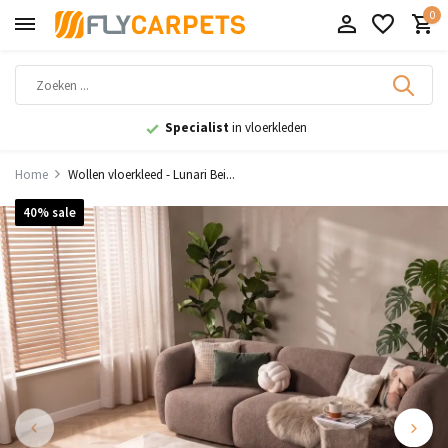
0
9,1
uit 11.000+ beoordelingen
Home
Wollen vloerkleed - Lunari Bei...
40% sale