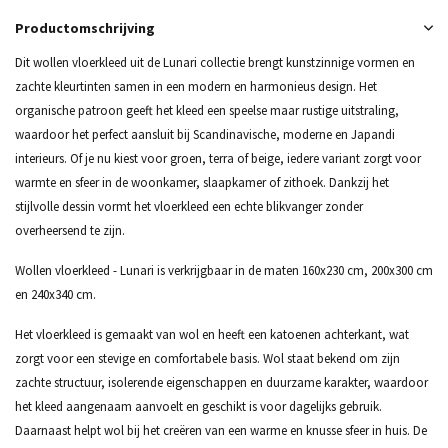
Productomschrijving
Dit wollen vloerkleed uit de Lunari collectie brengt kunstzinnige vormen en
zachte kleurtinten samen in een modern en harmonieus design. Het
organische patroon geeft het kleed een speelse maar rustige uitstraling,
waardoor het perfect aansluit bij Scandinavische, moderne en Japandi
interieurs. Of je nu kiest voor groen, terra of beige, iedere variant zorgt voor
warmte en sfeer in de woonkamer, slaapkamer of zithoek. Dankzij het
stijlvolle dessin vormt het vloerkleed een echte blikvanger zonder
overheersend te zijn.
Wollen vloerkleed - Lunari is verkrijgbaar in de maten 160x230 cm, 200x300 cm
en 240x340 cm.
Het vloerkleed is gemaakt van wol en heeft een katoenen achterkant, wat
zorgt voor een stevige en comfortabele basis. Wol staat bekend om zijn
zachte structuur, isolerende eigenschappen en duurzame karakter, waardoor
het kleed aangenaam aanvoelt en geschikt is voor dagelijks gebruik.
Daarnaast helpt wol bij het creëren van een warme en knusse sfeer in huis. De