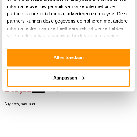
Productiemethode
Handgeweven
informatie over uw gebruik van onze site met onze
partners voor social media, adverteren en analyse. Deze
Vloerverwarming
Geschikt
partners kunnen deze gegevens combineren met andere
informatie die u aan ze heeft verstrekt of die ze hebben
Geschikt voor: Binnen of
Binnen & buiten
buiten?
verzameld op basis van uw gebruik van hun services.
Anti allergie
Nee
Alles toestaan
Gecertificeerd
✓
Aanpassen
Adviesprijs
419,95
249,95
Je bespaart 170 euro
40%
Buy now, pay later