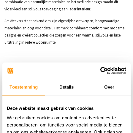
combinatie van natuurlijke materialen en het verfijnde design maakt dit
vloerkleed een stijlvolle toevoeging aan ieder interieur.
Art Weavers staat bekend om zijn eigentijdse ontwerpen, hoogwaardige
materialen en oog voor detail. Het merk combineert comfort met moderne
designs en creëert collecties die zorgen voor een warme, stijlvolle en luxe
uitstraling in iedere woonruimte.
Productspecificaties
SKU
8720872337029
Toestemming
Details
Over
Materiaal
Wol & Katoen
Materiaal Achterkant
Katoen
Deze website maakt gebruik van cookies
Poolhoogte
10mm
We gebruiken cookies om content en advertenties te
personaliseren, om functies voor social media te bieden
Gewicht
3,20kg/m²
en om ons websiteverkeer te analyseren. Ook delen we