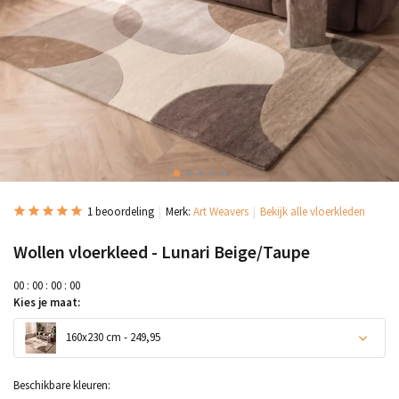
1 beoordeling
Merk:
Art Weavers
Bekijk alle vloerkleden
Wollen vloerkleed - Lunari Beige/Taupe
0
0
:
0
0
:
0
0
:
0
0
Kies je maat:
160x230 cm - 249,95
Beschikbare kleuren: