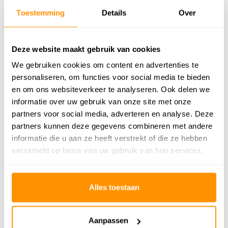
Toestemming
Details
Over
Productiemethode
Handgeweven
Vloerverwarming
Geschikt
Deze website maakt gebruik van cookies
Geschikt voor: Binnen of
Binnen
We gebruiken cookies om content en advertenties te
buiten?
personaliseren, om functies voor social media te bieden
Anti allergie
Nee
en om ons websiteverkeer te analyseren. Ook delen we
informatie over uw gebruik van onze site met onze
partners voor social media, adverteren en analyse. Deze
Adviesprijs
999,95
partners kunnen deze gegevens combineren met andere
599,95
informatie die u aan ze heeft verstrekt of die ze hebben
Je bespaart 400 euro
40%
verzameld op basis van uw gebruik van hun services.
Buy now, pay later
Alles toestaan
Aanpassen
Reviews