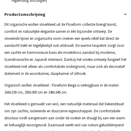
regelmatig stofzuigen)
Productomschrijving
Dit organische wollen vloerkleed uit de Flowform collectie brengt kunst,
comfort en natuurlijke elegantie samen in één bijzonder ontwerp. De
vloeiende lijnen en organische vorm creëren een speels reliëf dat direct de
aandacht trekt en tegelijkertijd rust uitstraalt. De warme taupetint zorgt voor
een zachte en harmonieuze basis die moeiteloos aansluit bij moderne,
Scandinavische en Japandi interieurs. Dankzij het unieke ontwerp fungeert het
vloerkleed niet alleen als comfortabele ondergrond, maar ook als decoratief
statement in de woonkamer, slaapkamer of zithoek.
Organisch wollen vloerkleed - Flowform Beige is verkrijgbaar in de maten
160x230 cm, 200x300 cm en 240x340 cm.
Het vloerkleed is gemaakt van wol, een natuurlijk materiaal dat bekendstaat
om zijn zachte, isolerende en duurzame eigenschappen. De comfortabele
structuur voelt aangenaam aan onder de voeten en draagt bij aan een warm
en behaaglijk woongevoel. Daarnaast werkt wol van nature geluiddempend