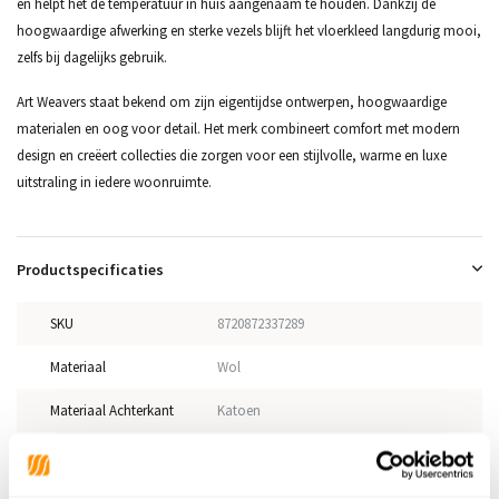
en helpt het de temperatuur in huis aangenaam te houden. Dankzij de
hoogwaardige afwerking en sterke vezels blijft het vloerkleed langdurig mooi,
zelfs bij dagelijks gebruik.
Art Weavers staat bekend om zijn eigentijdse ontwerpen, hoogwaardige
materialen en oog voor detail. Het merk combineert comfort met modern
design en creëert collecties die zorgen voor een stijlvolle, warme en luxe
uitstraling in iedere woonruimte.
Productspecificaties
SKU
8720872337289
Materiaal
Wol
Materiaal Achterkant
Katoen
Poolhoogte
10mm
Gewicht
3,20kg/m²