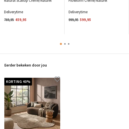
Natural Scallop Creme/Naturel
Flowform Creme/Naturel
Deliverytime
Deliverytime
769,95
459,95
999,95
599,95
Eerder bekeken door jou
KORTING 40%