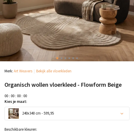
Merk:
Art Weavers
Bekijk alle vloerkleden
Organisch wollen vloerkleed - Flowform Beige
0
0
:
0
0
:
0
0
:
0
0
Kies je maat:
240x340 cm - 599,95
Beschikbare kleuren: