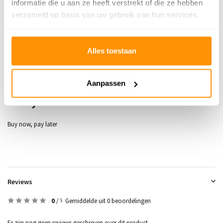
informatie die u aan ze heeft verstrekt of die ze hebben
Geschikt voor: Binnen of
verzameld op basis van uw gebruik van hun services.
Binnen
buiten?
Anti allergie
Nee
Alles toestaan
Gecertificeerd
✓
Aanpassen
339,95
Buy now, pay later
Reviews
0
/
Gemiddelde uit 0 beoordelingen
5
Er zijn nog geen reviews geschreven over dit product..