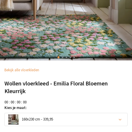
Bekijk alle vloerkleden
Wollen vloerkleed - Emilia Floral Bloemen
Kleurrijk
0
0
:
0
0
:
0
0
:
0
0
Kies je maat:
160x230 cm - 339,95