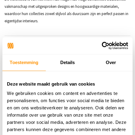
vakmanschap met uitgesproken designs en hoogwaardige materialen,
waardoor hun collecties zowel stijlvol als duurzaam zijn en perfect passen in
eigentijdse interieurs.
Productspecificaties
SKU
6152443319301
Toestemming
Details
Over
Materiaal
100% Wol
Materiaal Achterkant
75% Katoen | 25% Polyester
Deze website maakt gebruik van cookies
We gebruiken cookies om content en advertenties te
Poolhoogte
9mm
personaliseren, om functies voor social media te bieden
Gewicht
3,60kg/m²
en om ons websiteverkeer te analyseren. Ook delen we
informatie over uw gebruik van onze site met onze
Productiemethode
Handgeweven
partners voor social media, adverteren en analyse. Deze
partners kunnen deze gegevens combineren met andere
Vloerverwarming
Geschikt