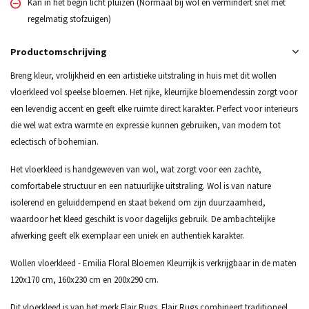
Kan in het begin licht pluizen (Normaal bij wol en vermindert snel met
regelmatig stofzuigen)
Productomschrijving
Breng kleur, vrolijkheid en een artistieke uitstraling in huis met dit wollen
vloerkleed vol speelse bloemen. Het rijke, kleurrijke bloemendessin zorgt voor
een levendig accent en geeft elke ruimte direct karakter. Perfect voor interieurs
die wel wat extra warmte en expressie kunnen gebruiken, van modern tot
eclectisch of bohemian.
Het vloerkleed is handgeweven van wol, wat zorgt voor een zachte,
comfortabele structuur en een natuurlijke uitstraling. Wol is van nature
isolerend en geluiddempend en staat bekend om zijn duurzaamheid,
waardoor het kleed geschikt is voor dagelijks gebruik. De ambachtelijke
afwerking geeft elk exemplaar een uniek en authentiek karakter.
Wollen vloerkleed - Emilia Floral Bloemen Kleurrijk is verkrijgbaar in de maten
120x170 cm, 160x230 cm en 200x290 cm.
Dit vloerkleed is van het merk Flair Rugs. Flair Rugs combineert traditioneel