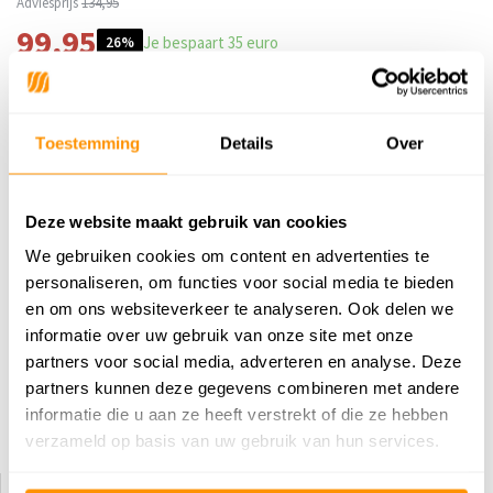
Adviesprijs
134,95
99,95
Je bespaart 35 euro
26%
Buy now, pay later
Toestemming
Details
Over
Deze website maakt gebruik van cookies
Reviews
We gebruiken cookies om content en advertenties te
0
/
Gemiddelde uit 0 beoordelingen
5
personaliseren, om functies voor social media te bieden
en om ons websiteverkeer te analyseren. Ook delen we
Er zijn nog geen reviews geschreven over dit product..
informatie over uw gebruik van onze site met onze
partners voor social media, adverteren en analyse. Deze
Schrijf je eigen review
partners kunnen deze gegevens combineren met andere
informatie die u aan ze heeft verstrekt of die ze hebben
Dit vind je misschien ook leuk
verzameld op basis van uw gebruik van hun services.
KORTING 24%