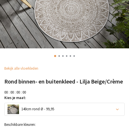
Bekijk alle vloerkleden
Rond binnen- en buitenkleed - Lilja Beige/Crème
0
0
:
0
0
:
0
0
:
0
0
Kies je maat:
140cm rond Ø - 99,95
Beschikbare kleuren: