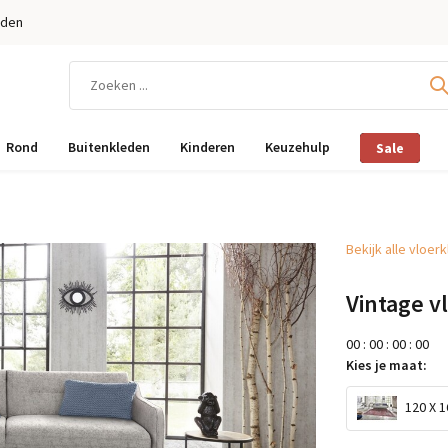
eden
Rond
Buitenkleden
Kinderen
Keuzehulp
Sale
Bekijk alle vloer
Vintage v
0
0
:
0
0
:
0
0
:
0
0
Kies je maat:
120 X 1