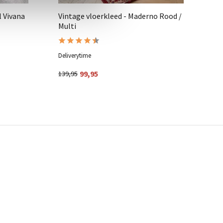
l Vivana
Vintage vloerkleed - Maderno Rood /
Kl
Multi
Ro
Deliverytime
Del
99,95
139,95
11