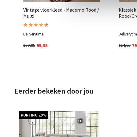
na
Vintage vloerkleed - Maderno Rood /
Klassiek
Multi
Rood/C
Deliverytime
Deliveryti
99,95
79
139,95
114,95
Eerder bekeken door jou
KORTING 29%