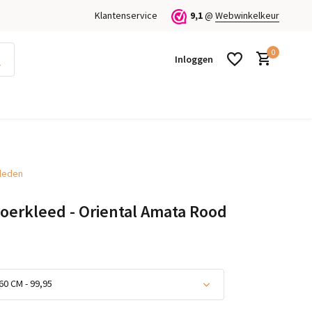
Klantenservice
9,1
@
Webwinkelkeur
0
Inloggen
kleden
Account aanmaken
Account aanmaken
loerkleed - Oriental Amata Rood
60 CM - 99,95