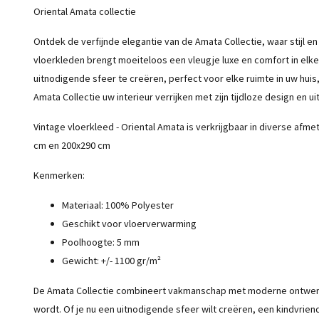
Oriental Amata collectie
Ontdek de verfijnde elegantie van de Amata Collectie, waar stijl e
vloerkleden brengt moeiteloos een vleugje luxe en comfort in elk
uitnodigende sfeer te creëren, perfect voor elke ruimte in uw hui
Amata Collectie uw interieur verrijken met zijn tijdloze design en uit
Vintage vloerkleed - Oriental Amata is verkrijgbaar in diverse afm
cm en 200x290 cm
Kenmerken:
Materiaal: 100% Polyester
Geschikt voor vloerverwarming
Poolhoogte: 5 mm
Gewicht: +/- 1100 gr/m²
De Amata Collectie combineert vakmanschap met moderne ontwerpen
wordt. Of je nu een uitnodigende sfeer wilt creëren, een kindvrie