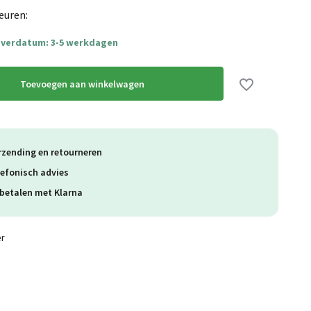
euren:
everdatum: 3-5 werkdagen
Toevoegen aan winkelwagen
rzending en retourneren
lefonisch advies
betalen met Klarna
er