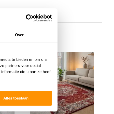
Over
KORTING 29%
K
 media te bieden en om ons
ze partners voor social
nformatie die u aan ze heeft
Alles toestaan