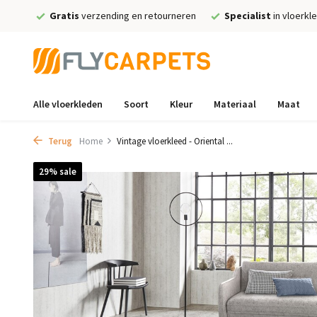
Gratis
verzending en retourneren
Specialist
in vloerkl
Alle vloerkleden
Soort
Kleur
Materiaal
Maat
Terug
Home
Vintage vloerkleed - Oriental ...
29% sale