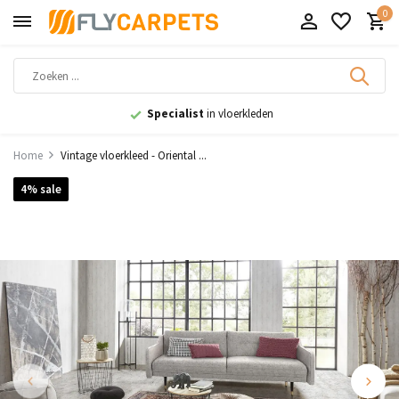
0
9,1
uit 11.000+ beoordelingen
Home
Vintage vloerkleed - Oriental ...
4% sale