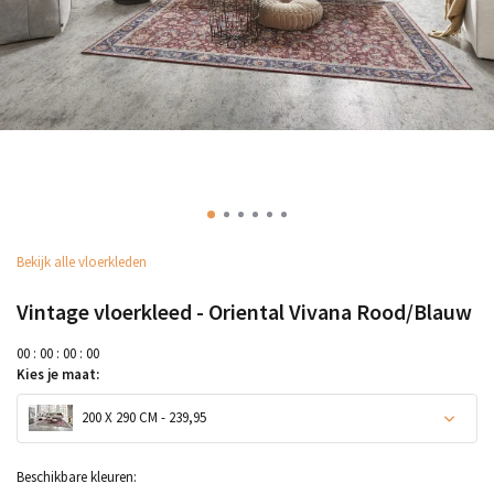
Bekijk alle vloerkleden
Vintage vloerkleed - Oriental Vivana Rood/Blauw
0
0
:
0
0
:
0
0
:
0
0
Kies je maat:
200 X 290 CM - 239,95
Beschikbare kleuren: