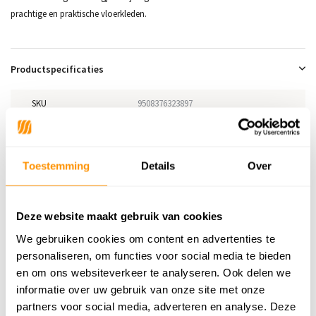
prachtige en praktische vloerkleden.
Productspecificaties
SKU
9508376323897
Adviesprijs
249,95
Toestemming
Details
Over
239,95
Je bespaart 10 euro
4%
Buy now, pay later
Deze website maakt gebruik van cookies
We gebruiken cookies om content en advertenties te
personaliseren, om functies voor social media te bieden
en om ons websiteverkeer te analyseren. Ook delen we
Reviews
informatie over uw gebruik van onze site met onze
partners voor social media, adverteren en analyse. Deze
5