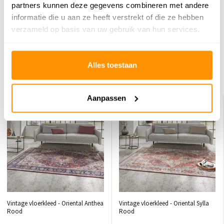
0
/
Gemiddelde uit 0 beoordelingen
partners kunnen deze gegevens combineren met andere
informatie die u aan ze heeft verstrekt of die ze hebben
Er zijn nog geen reviews geschreven over dit product..
verzameld op basis van uw gebruik van hun services.
Schrijf je eigen review
Alles toestaan
Dit vind je misschien ook leuk
Aanpassen
KORTING 25%
KORTING 29%
Vintage vloerkleed - Oriental Anthea
Vintage vloerkleed - Oriental Sylla
Rood
Rood