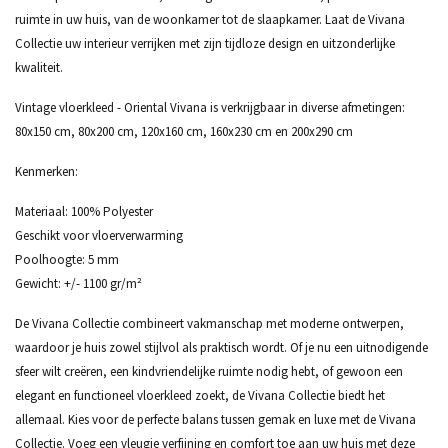
ruimte in uw huis, van de woonkamer tot de slaapkamer. Laat de Vivana
Collectie uw interieur verrijken met zijn tijdloze design en uitzonderlijke
kwaliteit.
Vintage vloerkleed - Oriental Vivana is verkrijgbaar in diverse afmetingen:
80x150 cm, 80x200 cm, 120x160 cm, 160x230 cm en 200x290 cm
Kenmerken:
Materiaal: 100% Polyester
Geschikt voor vloerverwarming
Poolhoogte: 5 mm
Gewicht: +/- 1100 gr/m²
De Vivana Collectie combineert vakmanschap met moderne ontwerpen,
waardoor je huis zowel stijlvol als praktisch wordt. Of je nu een uitnodigende
sfeer wilt creëren, een kindvriendelijke ruimte nodig hebt, of gewoon een
elegant en functioneel vloerkleed zoekt, de Vivana Collectie biedt het
allemaal. Kies voor de perfecte balans tussen gemak en luxe met de Vivana
Collectie. Voeg een vleugje verfijning en comfort toe aan uw huis met deze