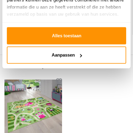
informatie die u aan ze heeft verstrekt of die ze hebben
Auto speelkleed - Binola Stad Groen
Speelkleed - Binola Hinkelspel Roze
verzameld op basis van uw gebruik van hun services.
49,95
39,95
Alles toestaan
Aanpassen
Eerder bekeken door jou