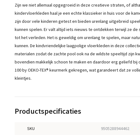
Zijn we niet allemaal opgegroeid in deze creatieve straten, of alth
kindervloerkleden haal je een echte klassieker in huis voor de kame
zijn door vele kinderen getest en bieden urenlang uitgebreid speelp
kunnen spelen. Er valt altijd iets nieuws te ontdekken terwijl ze 
tot het verleden. Het is geweldig om urenlang te spelen, maar natu
kunnen. De kindvriendelijke laagpolige vloerkleden in deze collec
materialen zodat de zachte pool ook na de wildste speeltijd zijn k
bovendien makkelijk schoon te maken en daardoor erg geliefd bij
100 by OEKO-TEX® keurmerk gekregen, wat garandeert dat ze volledig
kleintjes.
Productspecificaties
SKU
9505288944462