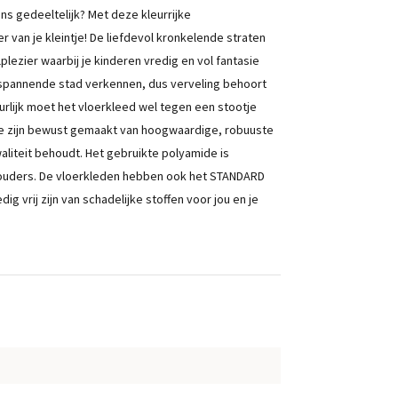
ans gedeeltelijk? Met deze kleurrijke
r van je kleintje! De liefdevol kronkelende straten
lezier waarbij je kinderen vredig en vol fantasie
de spannende stad verkennen, dus verveling behoort
urlijk moet het vloerkleed wel tegen een stootje
tie zijn bewust gemaakt van hoogwaardige, robuuste
waliteit behoudt. Het gebruikte polyamide is
 ouders. De vloerkleden hebben ook het STANDARD
 vrij zijn van schadelijke stoffen voor jou en je