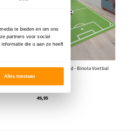
 media te bieden en om ons
ze partners voor social
nformatie die u aan ze heeft
in
Kindervloerkleed - Binola Voetbal
Sp
Groen
Ro
Alles toestaan
Deliverytime
Del
49,95
49