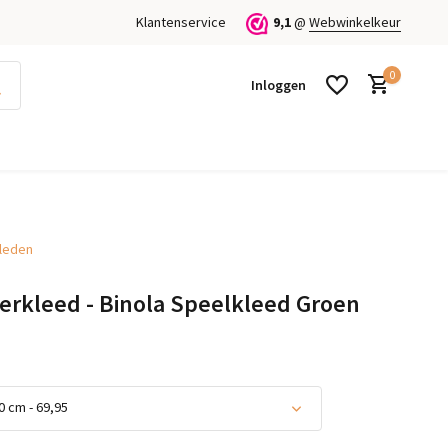
Klantenservice
9,1
@
Webwinkelkeur
0
Inloggen
kleden
Account aanmaken
Account aanmaken
erkleed - Binola Speelkleed Groen
 cm - 69,95