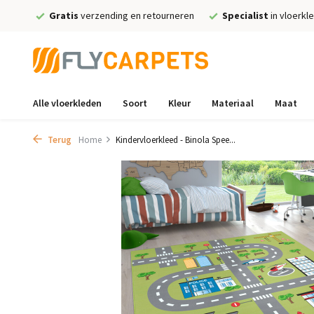
Gratis
verzending en retourneren
Specialist
in vloerkl
Alle vloerkleden
Soort
Kleur
Materiaal
Maat
Terug
Home
Kindervloerkleed - Binola Spee...