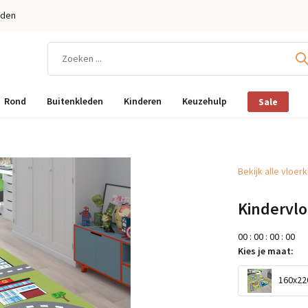
eden
Rond
Buitenkleden
Kinderen
Keuzehulp
Sale
Bekijk alle vloer
Kindervlo
0
0
:
0
0
:
0
0
:
0
0
Kies je maat:
160x220