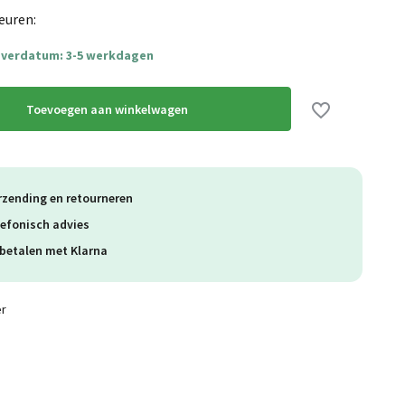
Uitverkocht
euren:
everdatum: 3-5 werkdagen
Uitverkocht
Toevoegen aan winkelwagen
Uitverkocht
rzending en retourneren
lefonisch advies
Uitverkocht
betalen met Klarna
Uitverkocht
er
Uitverkocht