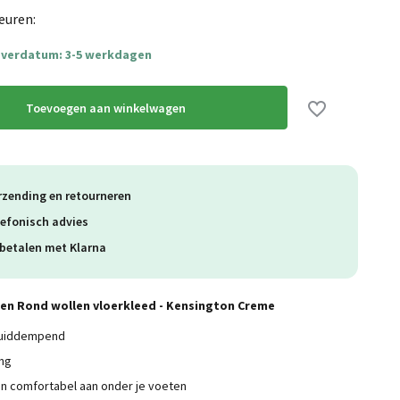
euren:
everdatum: 3-5 werkdagen
Toevoegen aan winkelwagen
rzending en retourneren
lefonisch advies
betalen met Klarna
en Rond wollen vloerkleed - Kensington Creme
luiddempend
ing
n comfortabel aan onder je voeten