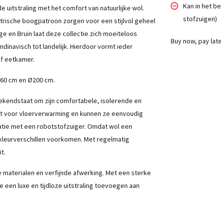
Kan in het be
 uitstraling met het comfort van natuurlijke wol.
stofzuigen)
etrische boogpatroon zorgen voor een stijlvol geheel
ge en Bruin laat deze collectie zich moeiteloos
Buy now, pay lat
dinavisch tot landelijk. Hierdoor vormt ieder
f eetkamer.
160 cm en Ø200 cm.
 bekendstaat om zijn comfortabele, isolerende en
t voor vloerverwarming en kunnen ze eenvoudig
atie met een robotstofzuiger. Omdat wol een
e kleurverschillen voorkomen. Met regelmatig
t.
 materialen en verfijnde afwerking. Met een sterke
e een luxe en tijdloze uitstraling toevoegen aan