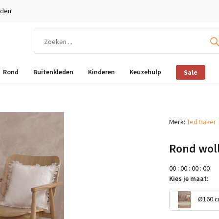
eden
Rond
Buitenkleden
Kinderen
Keuzehulp
Sale
Merk:
Ted Baker
Rond woll
0
0
:
0
0
:
0
0
:
0
0
Kies je maat:
Ø160 cm