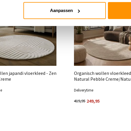
Aanpassen
len japandi vloerkleed - Zen
Organisch wollen vloerkleed
Creme
Natural Pebble Creme/Natu
me
Deliverytime
249,95
419,95