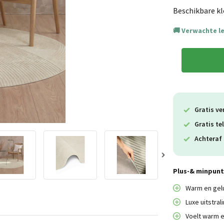
Beschikbare kl
Verwachte l
Gratis ve
Gratis te
Achteraf 
Plus-& minpunt
Warm en ge
Luxe uitstral
Voelt warm e