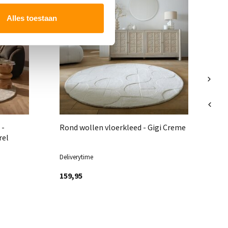
vl
Alles toestaan
 -
Rond wollen vloerkleed - Gigi Creme
rel
Deliverytime
Del
159,95
19