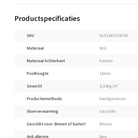
Productspecificaties
SKU
6152447159194
Materiaal
Wol
Materiaal Achterkant
Katoen
Poolhoogte
18mm
Gewicht
3,50kg/m²
Productiemethode
Handgeweven
Vloerverwarming
Geschikt
Geschikt voor: Binnen of buiten?
Binnen
Anti allergie
Nee