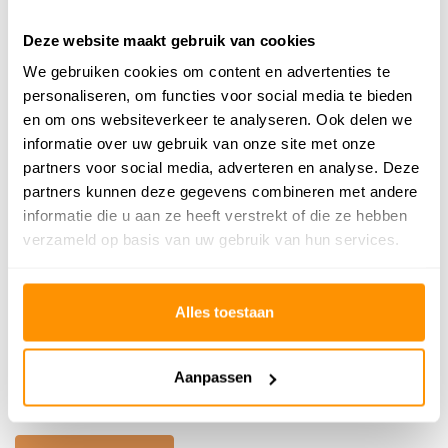
Geschikt voor: Binnen of
Binnen
Deze website maakt gebruik van cookies
buiten?
We gebruiken cookies om content en advertenties te
Anti allergie
Nee
personaliseren, om functies voor social media te bieden
en om ons websiteverkeer te analyseren. Ook delen we
informatie over uw gebruik van onze site met onze
159,95
partners voor social media, adverteren en analyse. Deze
partners kunnen deze gegevens combineren met andere
Buy now, pay later
informatie die u aan ze heeft verstrekt of die ze hebben
verzameld op basis van uw gebruik van hun services.
Alles toestaan
Reviews
0
/
Gemiddelde uit 0 beoordelingen
5
Aanpassen
Er zijn nog geen reviews geschreven over dit product..