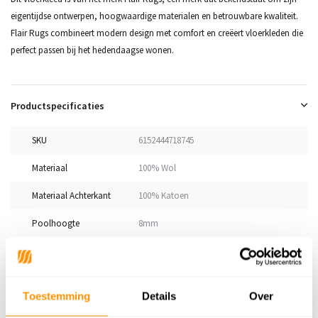
eigentijdse ontwerpen, hoogwaardige materialen en betrouwbare kwaliteit.
Flair Rugs combineert modern design met comfort en creëert vloerkleden die
perfect passen bij het hedendaagse wonen.
Productspecificaties
SKU
6152444718745
Materiaal
100% Wol
Materiaal Achterkant
100% Katoen
Poolhoogte
8mm
Gewicht
3,20kg/m²
Productiemethode
Handgeweven
Toestemming
Details
Over
Vloerverwarming
Geschikt