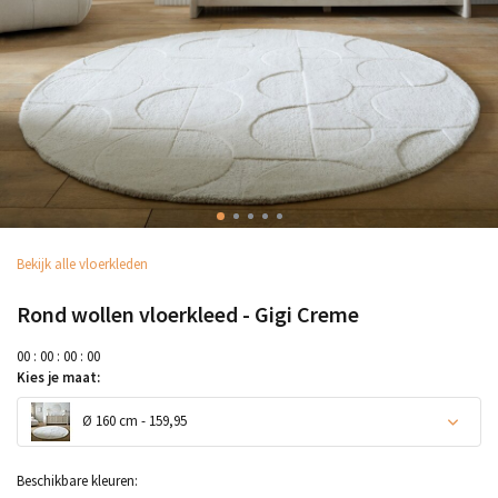
Bekijk alle vloerkleden
Rond wollen vloerkleed - Gigi Creme
0
0
:
0
0
:
0
0
:
0
0
Kies je maat:
Ø 160 cm - 159,95
Beschikbare kleuren: