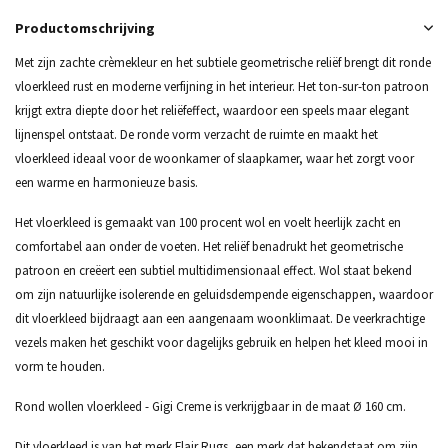
Productomschrijving
Met zijn zachte crèmekleur en het subtiele geometrische reliëf brengt dit ronde
vloerkleed rust en moderne verfijning in het interieur. Het ton-sur-ton patroon
krijgt extra diepte door het reliëfeffect, waardoor een speels maar elegant
lijnenspel ontstaat. De ronde vorm verzacht de ruimte en maakt het
vloerkleed ideaal voor de woonkamer of slaapkamer, waar het zorgt voor
een warme en harmonieuze basis.
Het vloerkleed is gemaakt van 100 procent wol en voelt heerlijk zacht en
comfortabel aan onder de voeten. Het reliëf benadrukt het geometrische
patroon en creëert een subtiel multidimensionaal effect. Wol staat bekend
om zijn natuurlijke isolerende en geluidsdempende eigenschappen, waardoor
dit vloerkleed bijdraagt aan een aangenaam woonklimaat. De veerkrachtige
vezels maken het geschikt voor dagelijks gebruik en helpen het kleed mooi in
vorm te houden.
Rond wollen vloerkleed - Gigi Creme is verkrijgbaar in de maat Ø 160 cm.
Dit vloerkleed is van het merk Flair Rugs, een merk dat bekendstaat om zijn