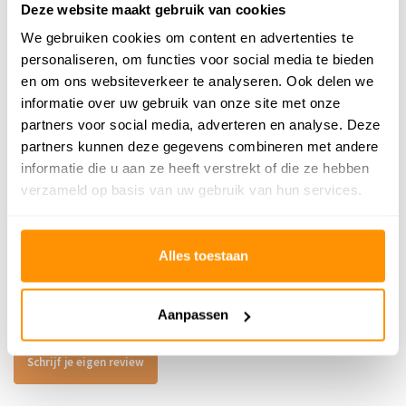
SKU
9504421146855
Deze website maakt gebruik van cookies
We gebruiken cookies om content en advertenties te
personaliseren, om functies voor social media te bieden
Adviesprijs
199,95
en om ons websiteverkeer te analyseren. Ook delen we
149,95
Je bespaart 50 euro
25%
informatie over uw gebruik van onze site met onze
partners voor social media, adverteren en analyse. Deze
Buy now, pay later
partners kunnen deze gegevens combineren met andere
informatie die u aan ze heeft verstrekt of die ze hebben
verzameld op basis van uw gebruik van hun services.
Reviews
Alles toestaan
0
/
Gemiddelde uit 0 beoordelingen
5
Aanpassen
Er zijn nog geen reviews geschreven over dit product..
Schrijf je eigen review