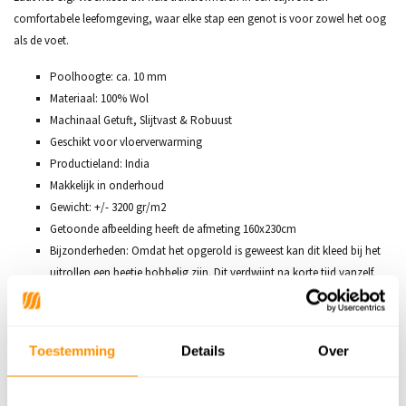
comfortabele leefomgeving, waar elke stap een genot is voor zowel het oog
als de voet.
Poolhoogte: ca. 10 mm
Materiaal: 100% Wol
Machinaal Getuft, Slijtvast & Robuust
Geschikt voor vloerverwarming
Productieland: India
Makkelijk in onderhoud
Gewicht: +/- 3200 gr/m2
Getoonde afbeelding heeft de afmeting 160x230cm
Bijzonderheden: Omdat het opgerold is geweest kan dit kleed bij het
uitrollen een beetje bobbelig zijn. Dit verdwijnt na korte tijd vanzelf.
Even oprollen in tegenovergestelde richting kan helpen.
Toestemming
Details
Over
Productspecificaties