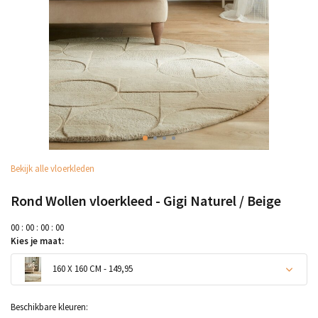
Bekijk alle vloerkleden
Rond Wollen vloerkleed - Gigi Naturel / Beige
0
0
:
0
0
:
0
0
:
0
0
Kies je maat:
160 X 160 CM - 149,95
Beschikbare kleuren: