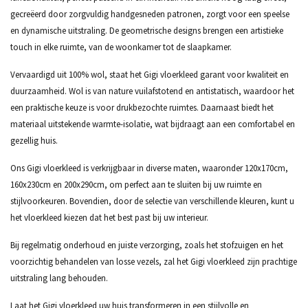
gecreëerd door zorgvuldig handgesneden patronen, zorgt voor een speelse
en dynamische uitstraling. De geometrische designs brengen een artistieke
touch in elke ruimte, van de woonkamer tot de slaapkamer.
Vervaardigd uit 100% wol, staat het Gigi vloerkleed garant voor kwaliteit en
duurzaamheid. Wol is van nature vuilafstotend en antistatisch, waardoor het
een praktische keuze is voor drukbezochte ruimtes. Daarnaast biedt het
materiaal uitstekende warmte-isolatie, wat bijdraagt aan een comfortabel en
gezellig huis.
Ons Gigi vloerkleed is verkrijgbaar in diverse maten, waaronder 120x170cm,
160x230cm en 200x290cm, om perfect aan te sluiten bij uw ruimte en
stijlvoorkeuren. Bovendien, door de selectie van verschillende kleuren, kunt u
het vloerkleed kiezen dat het best past bij uw interieur.
Bij regelmatig onderhoud en juiste verzorging, zoals het stofzuigen en het
voorzichtig behandelen van losse vezels, zal het Gigi vloerkleed zijn prachtige
uitstraling lang behouden.
Laat het Gigi vloerkleed uw huis transformeren in een stijlvolle en