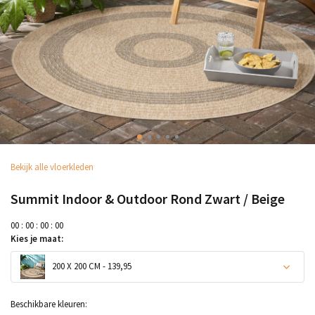
Bekijk alle vloerkleden
Summit Indoor & Outdoor Rond Zwart / Beige
0
0
:
0
0
:
0
0
:
0
0
Kies je maat:
200 X 200 CM - 139,95
Uitverkocht
Beschikbare kleuren: