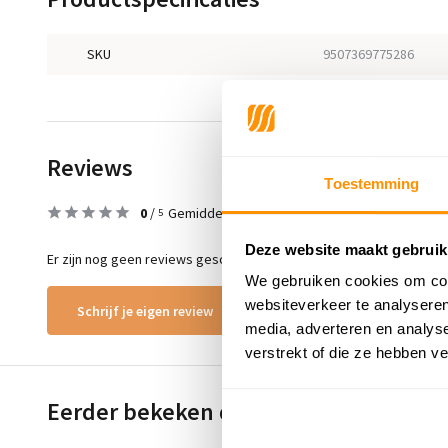
SKU
9507369775286
Reviews
Toestemming
0
/
Gemiddelde uit 0 beoordelingen
5
Deze website maakt gebruik
Er zijn nog geen reviews geschreven over dit product..
We gebruiken cookies om cont
websiteverkeer te analyseren
Schrijf je eigen review
media, adverteren en analys
verstrekt of die ze hebben v
Eerder bekeken door jou