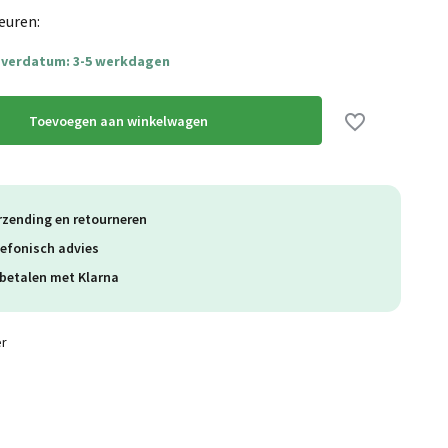
Uitverkocht
euren:
everdatum: 3-5 werkdagen
Uitverkocht
Toevoegen aan winkelwagen
rzending en retourneren
lefonisch advies
betalen met Klarna
er