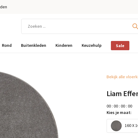
eden
Rond
Buitenkleden
Kinderen
Keuzehulp
Sale
Bekijk alle vloer
Liam Effe
0
0
:
0
0
:
0
0
:
0
0
Kies je maat:
160 X 1