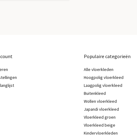
ccount
Populaire categorieën
eren
Alle vloerkleden
stellingen
Hoogpolig vloerkleed
langlijst
Laagpolig vloerkleed
Buitenkleed
Wollen vloerkleed
Japandi vloerkleed
Vloerkleed groen
Vloerkleed beige
Kindervloerkleden