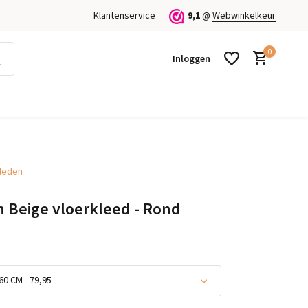
Klantenservice
9,1
@
Webwinkelkeur
0
Inloggen
kleden
Account aanmaken
Account aanmaken
n Beige vloerkleed - Rond
60 CM - 79,95