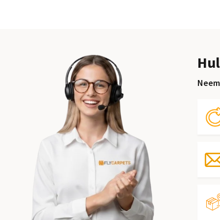
Hul
Neem 