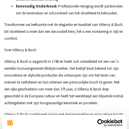
Eenvoudig Onderhoud:
Professionele reiniging wordt aanbevolen
om de levensduur en schoonheid van het vloerkleed te behouden.
Transformeer uw leefruimte met de elegantie en kwaliteit van Villeroy & Boch.
Dit vloerkleed is meer dan een decoratief item; het is een investering in stijl en
comfort.
Over Villeroy & Boch
Villeroy & Boch is opgericht in 1748 en heeft zich ontwikkeld tot een van 's
werelds toonaangevende lifestyle merken. Het bedrijf staat bekend om zijn
innovatieve en stijlvolle producten die ontworpen zijn om het leven van
mensen te verbeteren en hun interieur een persoonlijke touch te geven. Met
een rijke geschiedenis van meer dan 275 jaar, is Villeroy & Boch diep
geworteld in de Europese cultuur en heeft het wereldwijd een blijvende indruk
achtergelaten met zijn hoogwaardige keramiek en porselein.
Villeroy & Boch combineert passie met designexpertise en innovatieve kracht,
en heeft een breed scala aan producten die alles bieden wat nodig is om van
een huis een thuis te maken. Van de tegels op de Titanic tot tafelserviezen