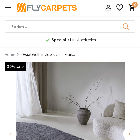
0
9,1
uit 11.000+ beoordelingen
Home
Ovaal wollen vloerkleed - Fran...
30% sale