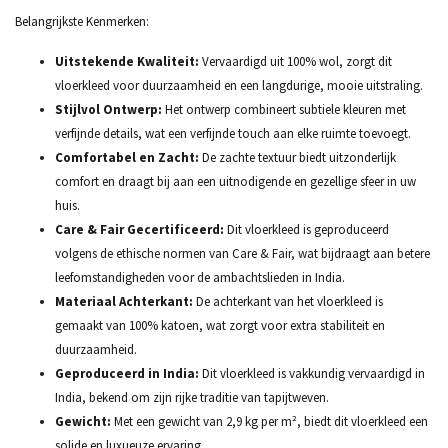
Belangrijkste Kenmerken:
Uitstekende Kwaliteit:
Vervaardigd uit 100% wol, zorgt dit
vloerkleed voor duurzaamheid en een langdurige, mooie uitstraling.
Stijlvol Ontwerp:
Het ontwerp combineert subtiele kleuren met
verfijnde details, wat een verfijnde touch aan elke ruimte toevoegt.
Comfortabel en Zacht:
De zachte textuur biedt uitzonderlijk
comfort en draagt bij aan een uitnodigende en gezellige sfeer in uw
huis.
Care & Fair Gecertificeerd:
Dit vloerkleed is geproduceerd
volgens de ethische normen van Care & Fair, wat bijdraagt aan betere
leefomstandigheden voor de ambachtslieden in India.
Materiaal Achterkant:
De achterkant van het vloerkleed is
gemaakt van 100% katoen, wat zorgt voor extra stabiliteit en
duurzaamheid.
Geproduceerd in India:
Dit vloerkleed is vakkundig vervaardigd in
India, bekend om zijn rijke traditie van tapijtweven.
Gewicht:
Met een gewicht van 2,9 kg per m², biedt dit vloerkleed een
solide en luxueuze ervaring.