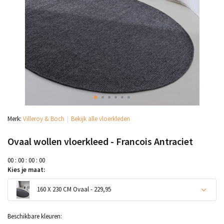
Merk:
Villeroy & Boch
Bekijk alle vloerkleden
Ovaal wollen vloerkleed - Francois Antraciet
0
0
:
0
0
:
0
0
:
0
0
Kies je maat:
160 X 230 CM Ovaal - 229,95
Beschikbare kleuren: