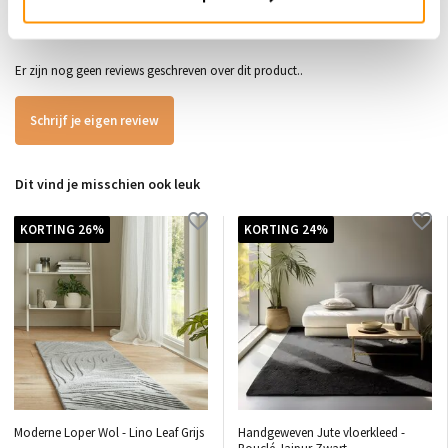
0
/
Gemiddelde uit 0 beoordelingen
5
Er zijn nog geen reviews geschreven over dit product..
Schrijf je eigen review
Dit vind je misschien ook leuk
KORTING 26%
KORTING 24%
Moderne Loper Wol - Lino Leaf Grijs
Handgeweven Jute vloerkleed -