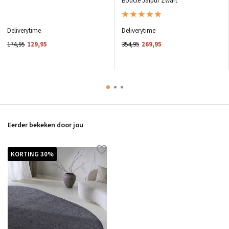
Bouclé Jaipur Zwart
Deliverytime
Deliverytime
174,95
129,95
354,95
269,95
Eerder bekeken door jou
KORTING 30%