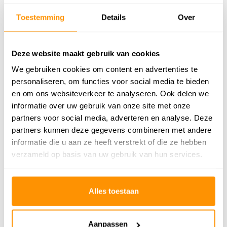
voor het Vaticaan, het merk heeft zich altijd onderscheiden door zijn
Toestemming
Details
Over
toewijding aan kwaliteit en esthetiek.
Deze website maakt gebruik van cookies
Productspecificaties
We gebruiken cookies om content en advertenties te
personaliseren, om functies voor social media te bieden
SKU
9501739334738
en om ons websiteverkeer te analyseren. Ook delen we
informatie over uw gebruik van onze site met onze
partners voor social media, adverteren en analyse. Deze
Adviesprijs
329,95
partners kunnen deze gegevens combineren met andere
229,95
Je bespaart 100 euro
30%
informatie die u aan ze heeft verstrekt of die ze hebben
verzameld op basis van uw gebruik van hun services.
Buy now, pay later
Alles toestaan
Reviews
Aanpassen