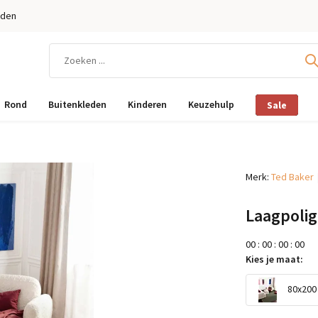
eden
Rond
Buitenkleden
Kinderen
Keuzehulp
Sale
Merk:
Ted Baker
Laagpolig
0
0
:
0
0
:
0
0
:
0
0
Kies je maat:
80x200 