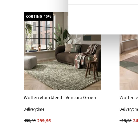
KORTING 40%
KORTING
Wollen vloerkleed - Ventura Groen
Wollen v
Deliverytime
Deliveryti
299,95
24
499,95
419,95