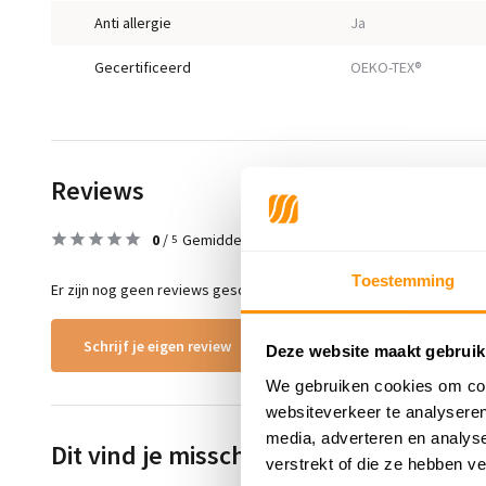
Anti allergie
Ja
Gecertificeerd
OEKO-TEX®
Reviews
0
/
Gemiddelde uit 0 beoordelingen
5
Toestemming
Er zijn nog geen reviews geschreven over dit product..
Schrijf je eigen review
Deze website maakt gebruik
We gebruiken cookies om cont
websiteverkeer te analyseren
media, adverteren en analys
Dit vind je misschien ook leuk
verstrekt of die ze hebben v