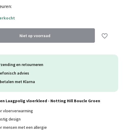
Uitverkocht
euren:
verkocht
Niet op voorraad
Uitverkocht
rzending en retourneren
lefonisch advies
betalen met Klarna
n Laagpolig vloerkleed - Notting Hill Boucle Groen
or vloerverwarming
ustig design
r mensen met een allergie