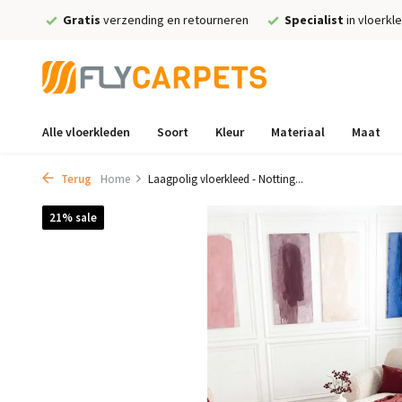
Gratis
verzending en retourneren
Specialist
in vloerkl
Alle vloerkleden
Soort
Kleur
Materiaal
Maat
Terug
Home
Laagpolig vloerkleed - Notting...
21% sale