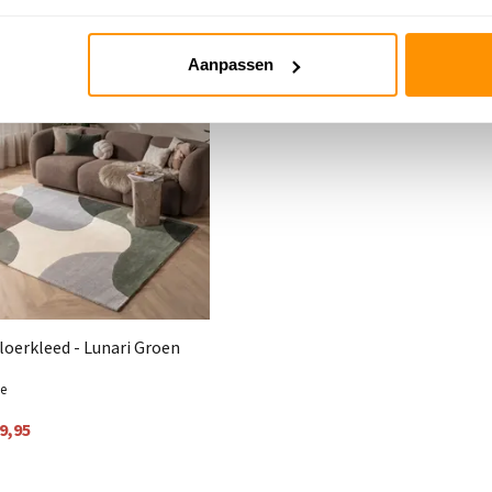
 40%
Aanpassen
loerkleed - Lunari Groen
me
9,95