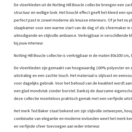
De vloerkleden uit de Notting Hill Boucle collectie brengen een zach
structuur en wollige look. Het bouclé effect geeft het kleed een sp
perfect past in zowel moderne als knusse interieurs. Of je het nu 
slaapkamer voor een warme start van de dag of als sfeermaker in e
uitnodigende en stijlvolle ambiance. Verkrijgbaar in verschillende kl
bij jouw interieur.
Notting Hill Boucle collectie is verkrijgbaar in de maten 80x200 c
De vloerkleden zijn gemaakt van hoogwaardig 100% polyester en z
uitstraling en een zachte touch. Het materiaal is slijtvast en eenv
voor dagelijks gebruik. Voor het behoud van de kwaliteit wordt aa
een glad mondstuk zonder borstel. Dankzij de duurzame eigensch
deze collectie moeiteloos praktisch gemak met een verfijnde uitstr
Het merk Ted Baker staat bekend om zijn stijlvolle ontwerpen, hoo
combinatie van elegantie en moderne invloeden weet het merk keer
en verfijnde sfeer toevoegen aan ieder interieur.