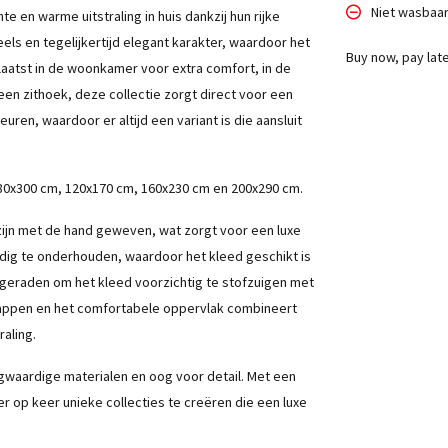
Niet wasbaa
te en warme uitstraling in huis dankzij hun rijke
eels en tegelijkertijd elegant karakter, waardoor het
Buy now, pay lat
plaatst in de woonkamer voor extra comfort, in de
en zithoek, deze collectie zorgt direct voor een
euren, waardoor er altijd een variant is die aansluit
m, 80x300 cm, 120x170 cm, 160x230 cm en 200x290 cm.
ijn met de hand geweven, wat zorgt voor een luxe
oudig te onderhouden, waardoor het kleed geschikt is
ngeraden om het kleed voorzichtig te stofzuigen met
appen en het comfortabele oppervlak combineert
aling.
gwaardige materialen en oog voor detail. Met een
 op keer unieke collecties te creëren die een luxe