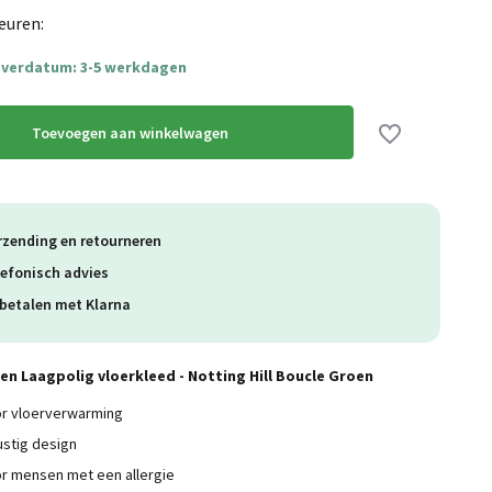
Uitverkocht
euren:
everdatum: 3-5 werkdagen
Toevoegen aan winkelwagen
Uitverkocht
rzending en retourneren
lefonisch advies
betalen met Klarna
n Laagpolig vloerkleed - Notting Hill Boucle Groen
or vloerverwarming
ustig design
r mensen met een allergie