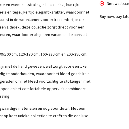
Niet wasbaa
te en warme uitstraling in huis dankzij hun rijke
eels en tegelijkertijd elegant karakter, waardoor het
Buy now, pay lat
plaatst in de woonkamer voor extra comfort, in de
en zithoek, deze collectie zorgt direct voor een
euren, waardoor er altijd een variant is die aansluit
m, 80x300 cm, 120x170 cm, 160x230 cm en 200x290 cm.
ijn met de hand geweven, wat zorgt voor een luxe
oudig te onderhouden, waardoor het kleed geschikt is
ngeraden om het kleed voorzichtig te stofzuigen met
appen en het comfortabele oppervlak combineert
aling.
gwaardige materialen en oog voor detail. Met een
 op keer unieke collecties te creëren die een luxe