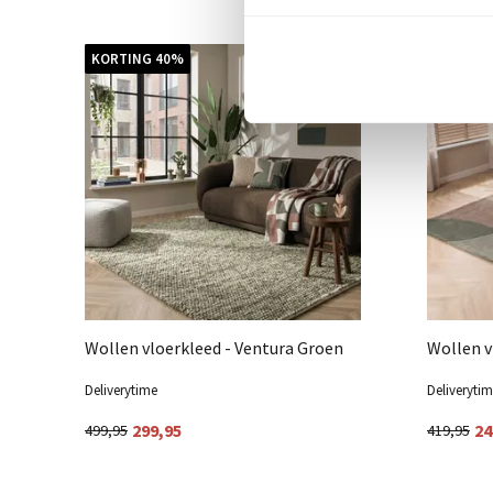
KORTING 40%
KORTING
Wollen vloerkleed - Ventura Groen
Wollen v
Deliverytime
Deliveryti
299,95
24
499,95
419,95