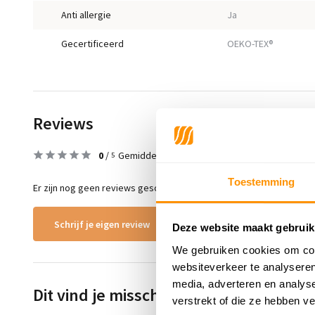
Anti allergie
Ja
Gecertificeerd
OEKO-TEX®
Reviews
0
/
Gemiddelde uit 0 beoordelingen
5
Toestemming
Er zijn nog geen reviews geschreven over dit product..
Schrijf je eigen review
Deze website maakt gebruik
We gebruiken cookies om cont
websiteverkeer te analyseren
media, adverteren en analys
Dit vind je misschien ook leuk
verstrekt of die ze hebben v