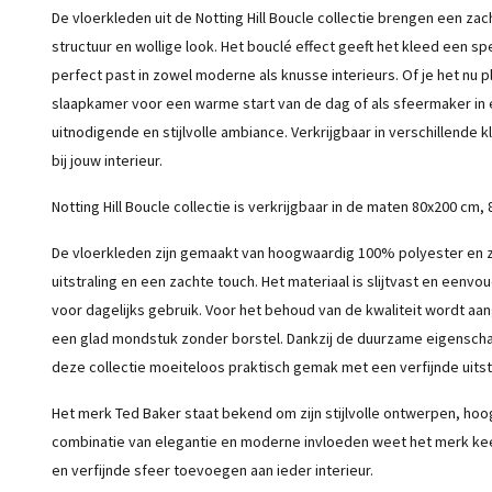
De vloerkleden uit de Notting Hill Boucle collectie brengen een zach
structuur en wollige look. Het bouclé effect geeft het kleed een sp
perfect past in zowel moderne als knusse interieurs. Of je het nu 
slaapkamer voor een warme start van de dag of als sfeermaker in e
uitnodigende en stijlvolle ambiance. Verkrijgbaar in verschillende kl
bij jouw interieur.
Notting Hill Boucle collectie is verkrijgbaar in de maten 80x200 c
De vloerkleden zijn gemaakt van hoogwaardig 100% polyester en z
uitstraling en een zachte touch. Het materiaal is slijtvast en eenv
voor dagelijks gebruik. Voor het behoud van de kwaliteit wordt aa
een glad mondstuk zonder borstel. Dankzij de duurzame eigensch
deze collectie moeiteloos praktisch gemak met een verfijnde uitstr
Het merk Ted Baker staat bekend om zijn stijlvolle ontwerpen, hoo
combinatie van elegantie en moderne invloeden weet het merk keer
en verfijnde sfeer toevoegen aan ieder interieur.