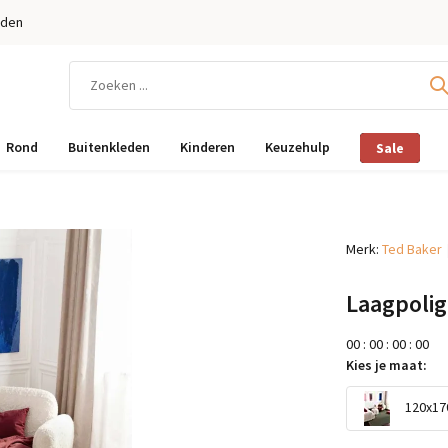
eden
Rond
Buitenkleden
Kinderen
Keuzehulp
Sale
Merk:
Ted Baker
Laagpolig
0
0
:
0
0
:
0
0
:
0
0
Kies je maat:
120x170