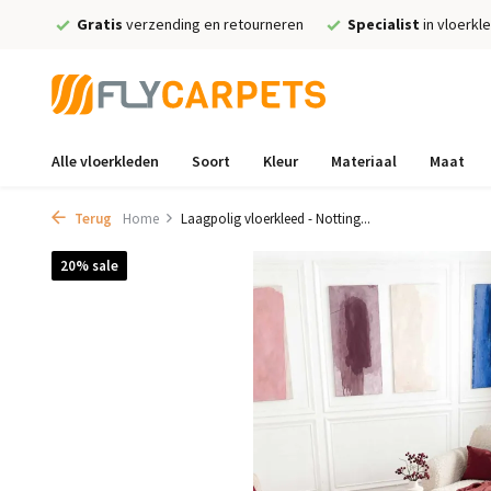
Gratis
verzending en retourneren
Specialist
in vloerkl
Alle vloerkleden
Soort
Kleur
Materiaal
Maat
Terug
Home
Laagpolig vloerkleed - Notting...
20% sale