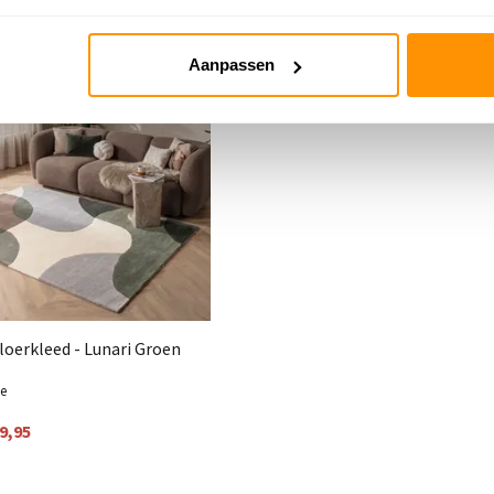
 40%
Aanpassen
loerkleed - Lunari Groen
me
9,95