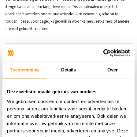
stevige kwaliteit en een lange levensduur. Deze materialen maken het
vloerkleed bovendien onderhoudsvriendelijk en eenvoudig schoon te
houden, ideaal voor dagelijks gebruik in woonkamers, eetkamers of andere
intensief gebruikte ruimtes.
Productspecificaties
SKU
6152443744752
Toestemming
Details
Over
Materiaal
70% PP Heatset | 30% Polyester
Materiaal Achterkant
100% Jute
Deze website maakt gebruik van cookies
We gebruiken cookies om content en advertenties te
Poolhoogte
12mm
personaliseren, om functies voor social media te bieden
Gewicht
2,05kg/m²
en om ons websiteverkeer te analyseren. Ook delen we
informatie over uw gebruik van onze site met onze
Productiemethode
Machinaal geweven
partners voor social media, adverteren en analyse. Deze