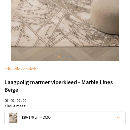
Bekijk alle vloerkleden
Laagpolig marmer vloerkleed - Marble Lines
Beige
0
0
:
0
0
:
0
0
:
0
0
Kies je maat:
120x170 cm - 69,95