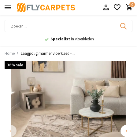
0
9,1
uit 11.000+ beoordelingen
Home
Laagpolig marmer vloerkleed - ...
36% sale