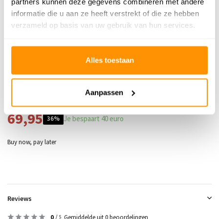
partners kunnen deze gegevens combineren met andere
Vloerverwarming
Geschikt
informatie die u aan ze heeft verstrekt of die ze hebben
Geschikt voor: Binnen of
verzameld op basis van uw gebruik van hun services.
Binnen
buiten?
Anti allergie
Ja
Alles toestaan
Gecertificeerd
OEKO-TEX®
Aanpassen
Adviesprijs
109,95
69,95
Je bespaart 40 euro
36%
Buy now, pay later
Reviews
0
/
Gemiddelde uit 0 beoordelingen
5