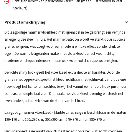
Licht glanseffect kan per lichtval verschillen (maar juist sfeervol in veel
interieurs)
Productomschrijving
Dit laagpolige marmer vloerkleed met lijnenspel in beige brengt een verfijnde
en eigentijdse sfeer in huis. Het marmerpatroon wordt versterkt door subtiele
grafische lijnen, wat zorgt voor een modern en luxe effect zonder druk te
ogen. De warme beigetinten maken het vloerkleed perfect voor lichte,
moderne en chique interieurs, maar ook voor hotel chique woonstijlen.
De lichte shiny look geeft het vloerkleed extra diepte en karakter. Door de
glans in het oppervlak speelt het kleed zichtbaar met lichtinval: vanuit de ene
hoek oogt het lichter en zachter, terwijl het vanuit een andere hoek juist meer
contrast en diepte laat zien. Dit maakt het vloerkleed levendig en steeds net
even anders, afhankelijk van de stand van het licht.
Laagpolig marmer vloerkleed - Marble Lines Beige is beschikbaar in de maten
120x170 cm, 160x230 cm, 200x290 cm, 240x340 cm en 280x370 cm.
Het vloerkleed is gemaakt van PP heatset en polyester, wat zorgt voor een