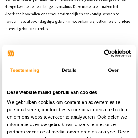
stevige kwaliteit en een lange levensduur. Deze materialen maken het
vloerkleed bovendien onderhoudsvriendelijk en eenvoudig schoon te
houden, ideaal voor dagelijks gebruik in woonkamers, eetkamers of andere
intensief gebruikte ruimtes.
Productspecificaties
SKU
6152443753785
Toestemming
Details
Over
Materiaal
70% PP Heatset | 30% Polyester
Materiaal Achterkant
100% Jute
Deze website maakt gebruik van cookies
We gebruiken cookies om content en advertenties te
Poolhoogte
12mm
personaliseren, om functies voor social media te bieden
Gewicht
2,05kg/m²
en om ons websiteverkeer te analyseren. Ook delen we
informatie over uw gebruik van onze site met onze
Productiemethode
Machinaal geweven
partners voor social media, adverteren en analyse. Deze