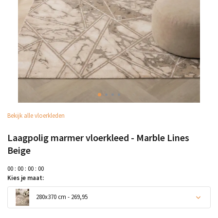
Bekijk alle vloerkleden
Laagpolig marmer vloerkleed - Marble Lines
Beige
0
0
:
0
0
:
0
0
:
0
0
Kies je maat:
280x370 cm - 269,95