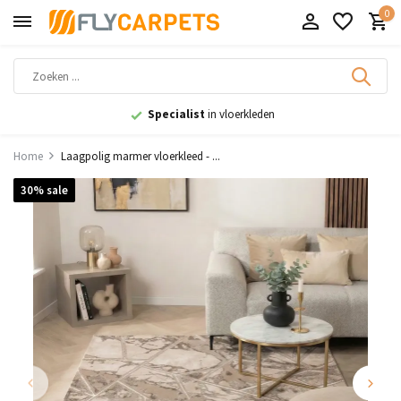
0
9,1
uit 11.000+ beoordelingen
Home
Laagpolig marmer vloerkleed - ...
30% sale