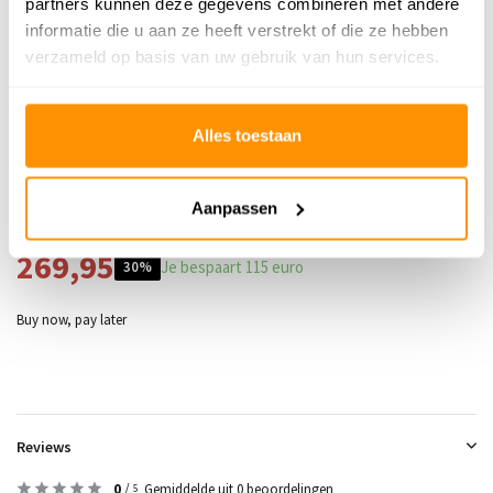
partners kunnen deze gegevens combineren met andere
Vloerverwarming
Geschikt
informatie die u aan ze heeft verstrekt of die ze hebben
Geschikt voor: Binnen of
verzameld op basis van uw gebruik van hun services.
Binnen
buiten?
Anti allergie
Ja
Alles toestaan
Gecertificeerd
OEKO-TEX®
Aanpassen
Adviesprijs
384,95
269,95
Je bespaart 115 euro
30%
Buy now, pay later
Reviews
0
/
Gemiddelde uit 0 beoordelingen
5