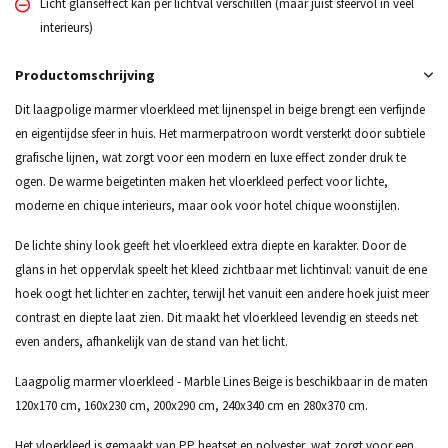
Licht glanseffect kan per lichtval verschillen (maar juist sfeervol in veel
interieurs)
Productomschrijving
Dit laagpolige marmer vloerkleed met lijnenspel in beige brengt een verfijnde
en eigentijdse sfeer in huis. Het marmerpatroon wordt versterkt door subtiele
grafische lijnen, wat zorgt voor een modern en luxe effect zonder druk te
ogen. De warme beigetinten maken het vloerkleed perfect voor lichte,
moderne en chique interieurs, maar ook voor hotel chique woonstijlen.
De lichte shiny look geeft het vloerkleed extra diepte en karakter. Door de
glans in het oppervlak speelt het kleed zichtbaar met lichtinval: vanuit de ene
hoek oogt het lichter en zachter, terwijl het vanuit een andere hoek juist meer
contrast en diepte laat zien. Dit maakt het vloerkleed levendig en steeds net
even anders, afhankelijk van de stand van het licht.
Laagpolig marmer vloerkleed - Marble Lines Beige is beschikbaar in de maten
120x170 cm, 160x230 cm, 200x290 cm, 240x340 cm en 280x370 cm.
Het vloerkleed is gemaakt van PP heatset en polyester, wat zorgt voor een