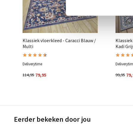
Klassiek vloerkleed - Caracci Blauw /
Klassiek
Multi
Kadi Gri
Deliverytime
Deliveryti
79,95
79,
114,95
99,95
Eerder bekeken door jou