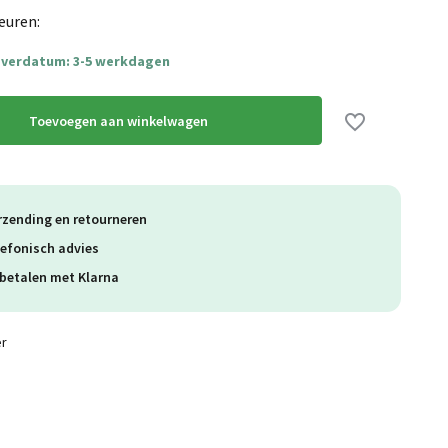
euren:
everdatum: 3-5 werkdagen
Toevoegen aan winkelwagen
rzending en retourneren
lefonisch advies
betalen met Klarna
er