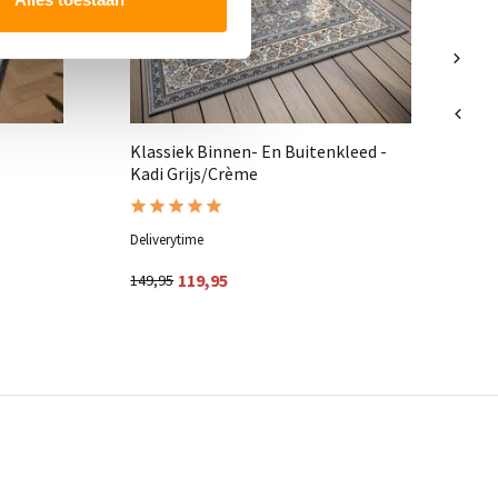
Klassiek Binnen- En Buitenkleed -
Kadi Grijs/Crème
Deliverytime
Del
119,95
56
149,95