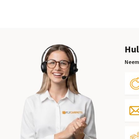
Hul
Neem 