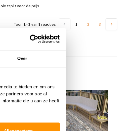
oie tapijt voor de prijs
Toon
1
-
3
van
8
reacties
1
2
3
Over
 media te bieden en om ons
ze partners voor social
KORTING 20%
Da
nformatie die u aan ze heeft
Oo
Bl
Alles toestaan