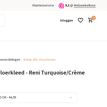
Klantenservice
9,1
@
Webwinkelkeur
0
Inloggen
beoordelingen
Bekijk alle vloerkleden
Account aanmaken
Account aanmaken
vloerkleed - Reni Turquoise/Crème
0 CM - 44,95