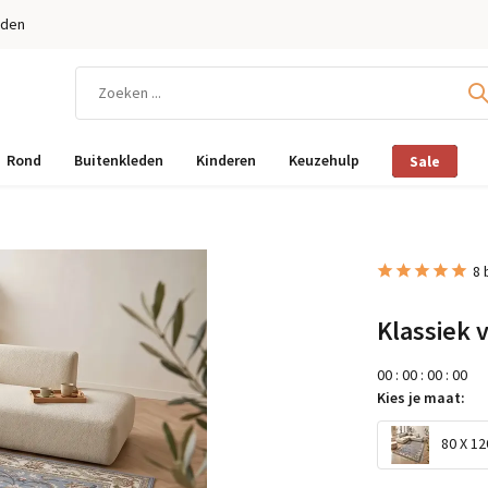
eden
Rond
Buitenkleden
Kinderen
Keuzehulp
Sale
8 
Klassiek 
0
0
:
0
0
:
0
0
:
0
0
Kies je maat:
80 X 12