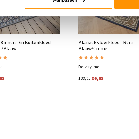
 Binnen- En Buitenkleed -
Klassiek vloerkleed - Reni
js/Blauw
Blauw/Crème
me
Deliverytime
95
99,95
139,95