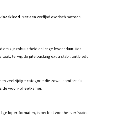
vloerkleed
. Met een verfijnd exotisch patroon
nd om zijn robuustheid en lange levensduur. Het
k, terwijl de jute backing extra stabiliteit biedt.
 een veelzijdige categorie die zowel comfort als
s de woon- of eetkamer.
dige loper-formaten, is perfect voor het verfraaien