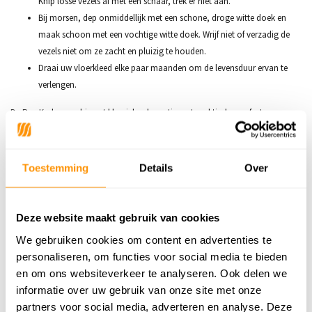
Knip losse vezels af met een schaar, trek er niet aan.
Bij morsen, dep onmiddellijk met een schone, droge witte doek en
maak schoon met een vochtige witte doek. Wrijf niet of verzadig de
vezels niet om ze zacht en pluizig te houden.
Draai uw vloerkleed elke paar maanden om de levensduur ervan te
verlengen.
De Rue Kader combineert klassieke elegantie met praktisch comfort,
waardoor het de ideale keuze is voor een rustgevend en stijlvol interieur. Laat
dit vloerkleed de basis zijn van uw thuisoase.
Toestemming
Details
Over
Poolhoogte: ca. 10 mm
Materiaal: 80% Wol - 20% Nylon
Gaat lang mee
Deze website maakt gebruik van cookies
Geschikt voor vloerverwarming
We gebruiken cookies om content en advertenties te
Makkelijk in onderhoud
personaliseren, om functies voor social media te bieden
Productieland: India
en om ons websiteverkeer te analyseren. Ook delen we
Gewicht: +/- 2100 gr/m2
informatie over uw gebruik van onze site met onze
Getoonde afbeelding heeft de afmeting 160x230cm
partners voor social media, adverteren en analyse. Deze
Bijzonderheden: Omdat het opgerold is geweest kan dit kleed bij het