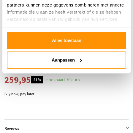
partners kunnen deze gegevens combineren met andere
uitrollen een beetje bobbelig zijn. Dit verdwijnt na korte tijd vanzelf.
informatie die u aan ze heeft verstrekt of die ze hebben
Even oprollen in tegenovergestelde richting kan helpen.
verzameld op basis van uw gebruik van hun services.
Productspecificaties
Alles toestaan
SKU
9503775622237
Aanpassen
Adviesprijs
329,95
259,95
Je bespaart 70 euro
21%
Buy now, pay later
Reviews