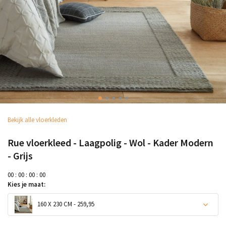
Bekijk alle vloerkleden
Rue vloerkleed - Laagpolig - Wol - Kader Modern
- Grijs
0
0
:
0
0
:
0
0
:
0
0
Kies je maat:
160 X 230 CM - 259,95