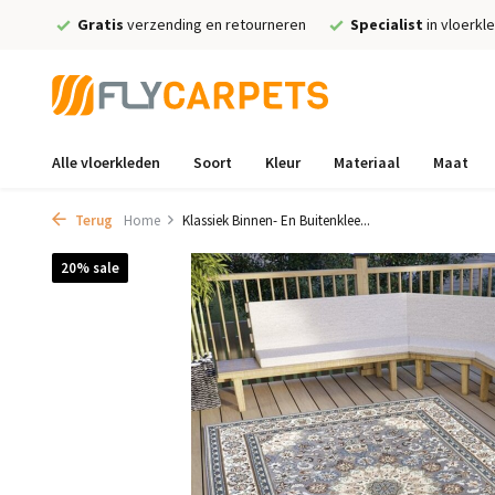
Gratis
verzending en retourneren
Specialist
in vloerkl
Alle vloerkleden
Soort
Kleur
Materiaal
Maat
Terug
Home
Klassiek Binnen- En Buitenklee...
20% sale