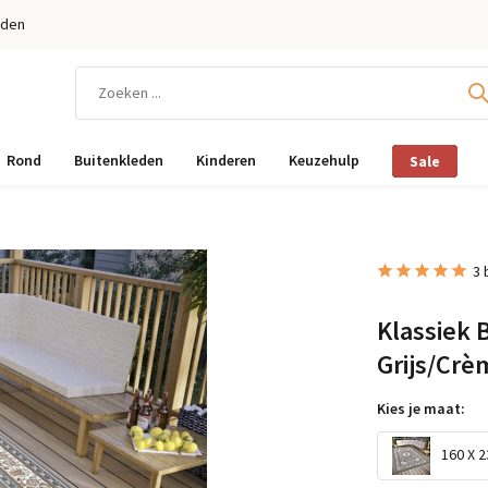
eden
Rond
Buitenkleden
Kinderen
Keuzehulp
Sale
3 
Klassiek 
Grijs/Crè
Kies je maat:
160 X 2