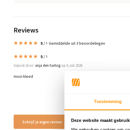
Reviews
5
/
Gemiddelde uit 3 beoordelingen
5
5
/
5
Gepost door:
anja den hartog
op 6 Juli 2026
mooi kleed
Toestemming
Deze website maakt gebruik
Schrijf je eigen review
We gebruiken cookies om cont