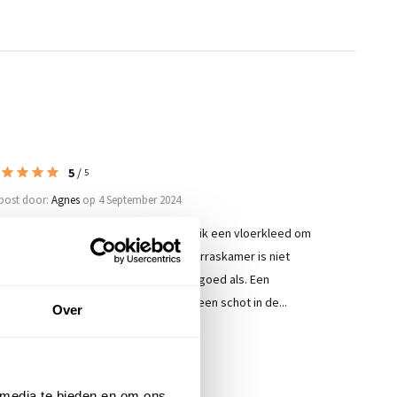
5
/
5
post door:
Agnes
op 4 September 2024
or in onze nieuwe terraskamer, zocht ik een vloerkleed om
t binnenshuis gevoel te vinden. Een terraskamer is niet
heel wind- of regendicht maar wel zo goed als. Een
oerkleed voor binnen en buiten is dan een schot in de...
Over
es meer
 media te bieden en om ons