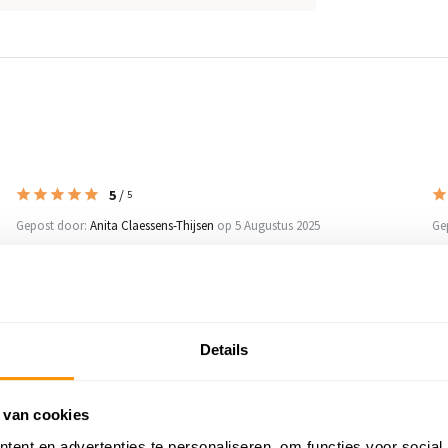
5
/
5
Gepost door:
Anita Claessens-Thijsen
op 5 Augustus 2025
Ge
Prima !
Vo
he
ge
vl
Details
Le
 van cookies
ent en advertenties te personaliseren, om functies voor social