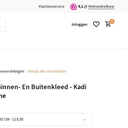
Klantenservice
9,1
@
Webwinkelkeur
0
Inloggen
beoordelingen
Bekijk alle vloerkleden
Account aanmaken
Account aanmaken
Binnen- En Buitenkleed - Kadi
me
35 CM - 119,95