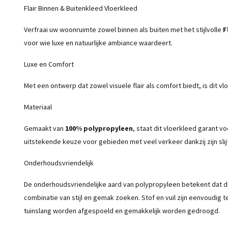
Flair Binnen & Buitenkleed Vloerkleed
Verfraai uw woonruimte zowel binnen als buiten met het stijlvolle
F
voor wie luxe en natuurlijke ambiance waardeert.
Luxe en Comfort
Met een ontwerp dat zowel visuele flair als comfort biedt, is dit v
Materiaal
Gemaakt van
100% polypropyleen
, staat dit vloerkleed garant v
uitstekende keuze voor gebieden met veel verkeer dankzij zijn sli
Onderhoudsvriendelijk
De onderhoudsvriendelijke aard van polypropyleen betekent dat di
combinatie van stijl en gemak zoeken. Stof en vuil zijn eenvoudig 
tuinslang worden afgespoeld en gemakkelijk worden gedroogd.