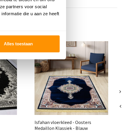
ze partners voor social
nformatie die u aan ze heeft
Alles toestaan
Oo
R
Isfahan vloerkleed - Oosters
Medaillon Klassiek - Blauw