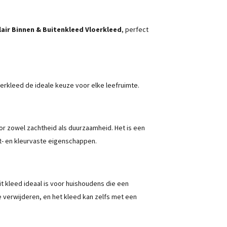
lair Binnen & Buitenkleed Vloerkleed
, perfect
loerkleed de ideale keuze voor elke leefruimte.
oor zowel zachtheid als duurzaamheid. Het is een
jt- en kleurvaste eigenschappen.
t kleed ideaal is voor huishoudens die een
te verwijderen, en het kleed kan zelfs met een