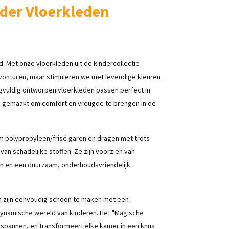
der Vloerkleden
 Met onze vloerkleden uit de kindercollectie
avonturen, maar stimuleren we met levendige kleuren
rgvuldig ontworpen vloerkleden passen perfect in
jn gemaakt om comfort en vreugde te brengen in de
um polypropyleen/frisé garen en dragen met trots
van schadelijke stoffen. Ze zijn voorzien van
n en een duurzaam, onderhoudsvriendelijk
en zijn eenvoudig schoon te maken met een
 dynamische wereld van kinderen. Het "Magische
ntspannen, en transformeert elke kamer in een knus