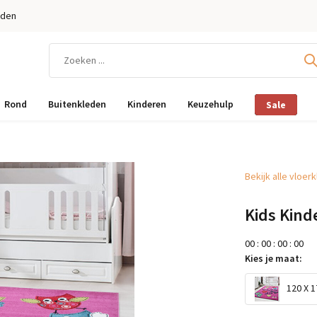
eden
Rond
Buitenkleden
Kinderen
Keuzehulp
Sale
Bekijk alle vloer
Kids Kind
0
0
:
0
0
:
0
0
:
0
0
Kies je maat:
120 X 1