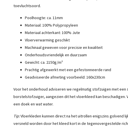
toevluchtsoord.
Poolhoogte: ca. 11mm
Materiaal: 100% Polypropyleen
Materiaal achterkant: 100% Jute
Vloerverwarming geschikt
Machinaal geweven voor precisie en kwaliteit
Onderhoudsvriendelijk en duurzaam
Gewicht: ca. 2150g/m²
Prachtig afgewerkt met een gefestonneerde rand
Geadviseerde afmeting voorbeeld: 160x230cm
Voor het onderhoud adviseren we regelmatig stofzuigen met een s
borstelstofzuiger, aangezien dit het vloerkleed kan beschadigen.
een doek en wat water.
Tip:
Vloerkleden kunnen direct na het uitrollen enigszins golvend lij
versneld worden door het kleed kort in de tegenovergestelde richt