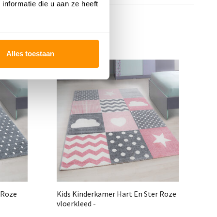
nformatie die u aan ze heeft
Alles toestaan
 Roze
Kids Kinderkamer Hart En Ster Roze
Ki
vloerkleed -
vl