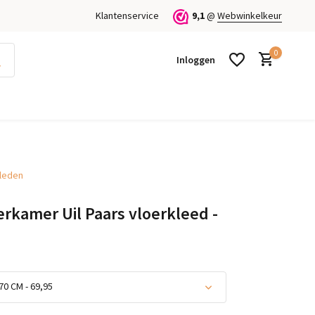
Klantenservice
9,1
@
Webwinkelkeur
0
Inloggen
kleden
Account aanmaken
Account aanmaken
erkamer Uil Paars vloerkleed -
70 CM - 69,95