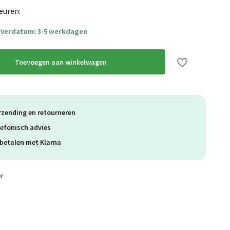
euren:
everdatum: 3-5 werkdagen
Toevoegen aan winkelwagen
rzending en retourneren
lefonisch advies
betalen met Klarna
er