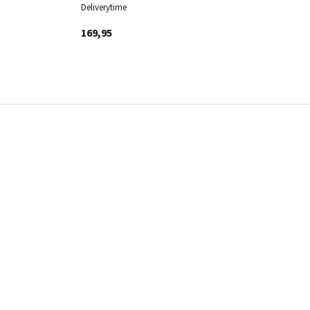
Deliverytime
Del
169,95
44