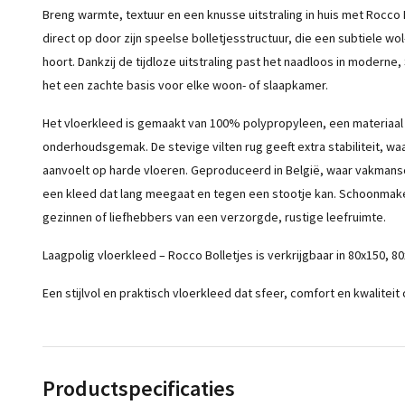
Breng warmte, textuur en een knusse uitstraling in huis met Rocco B
direct op door zijn speelse bolletjesstructuur, die een subtiele wo
hoort. Dankzij de tijdloze uitstraling past het naadloos in moderne,
het een zachte basis voor elke woon- of slaapkamer.
Het vloerkleed is gemaakt van 100% polypropyleen, een materiaal
onderhoudsgemak. De stevige vilten rug geeft extra stabiliteit, waar
aanvoelt op harde vloeren. Geproduceerd in België, waar vakmansch
een kleed dat lang meegaat en tegen een stootje kan. Schoonmake
gezinnen of liefhebbers van een verzorgde, rustige leefruimte.
Laagpolig vloerkleed – Rocco Bolletjes is verkrijgbaar in 80x150, 
Een stijlvol en praktisch vloerkleed dat sfeer, comfort en kwalitei
Productspecificaties