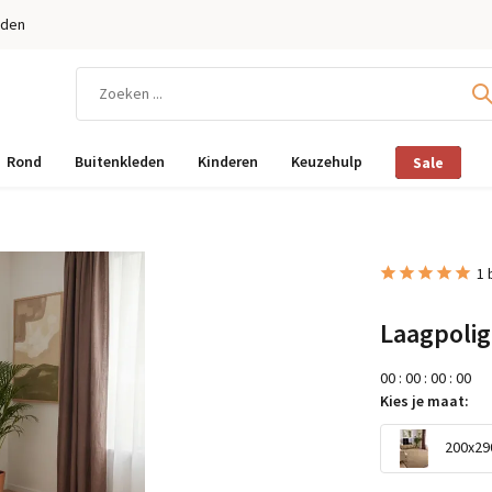
eden
Rond
Buitenkleden
Kinderen
Keuzehulp
Sale
1 
Laagpolig
0
0
:
0
0
:
0
0
:
0
0
Kies je maat:
200x290