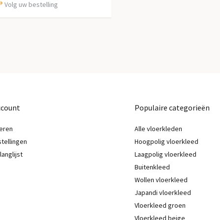
Volg uw bestelling
ccount
Populaire categorieën
eren
Alle vloerkleden
stellingen
Hoogpolig vloerkleed
langlijst
Laagpolig vloerkleed
Buitenkleed
Wollen vloerkleed
Japandi vloerkleed
Vloerkleed groen
Vloerkleed beige