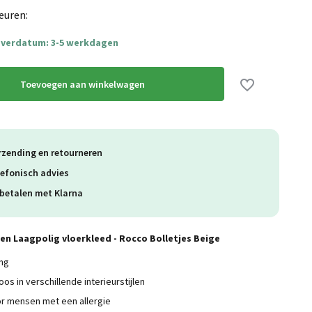
euren:
everdatum: 3-5 werkdagen
Toevoegen aan winkelwagen
rzending en retourneren
lefonisch advies
betalen met Klarna
en Laagpolig vloerkleed - Rocco Bolletjes Beige
ing
os in verschillende interieurstijlen
r mensen met een allergie