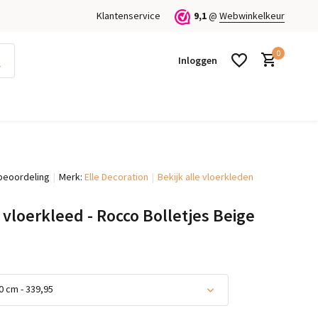
Klantenservice
9,1
@
Webwinkelkeur
0
Inloggen
beoordeling
Merk:
Elle Decoration
Bekijk alle vloerkleden
Account aanmaken
Account aanmaken
 vloerkleed - Rocco Bolletjes Beige
 cm - 339,95