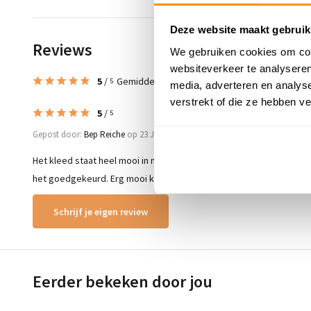
Deze website maakt gebruik
Reviews
We gebruiken cookies om cont
websiteverkeer te analyseren
5
/
Gemiddelde uit 1 beoordelingen
5
media, adverteren en analys
verstrekt of die ze hebben v
5
/
5
Gepost door:
Bep Reiche
op 23 Juli 2026
Het kleed staat heel mooi in mijn interieur. Ook de hond heeft
het goedgekeurd. Erg mooi kleed.
Schrijf je eigen review
Eerder bekeken door jou