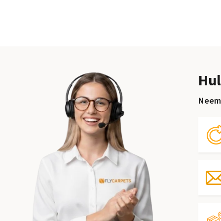
Hul
Neem 