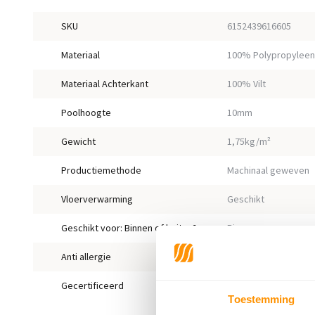
SKU
6152439616605
Materiaal
100% Polypropyleen
Materiaal Achterkant
100% Vilt
Poolhoogte
10mm
Gewicht
1,75kg/m²
Productiemethode
Machinaal geweven
Vloerverwarming
Geschikt
Geschikt voor: Binnen of buiten?
Binnen
Anti allergie
Ja
Gecertificeerd
OEKO-TEX®
Toestemming