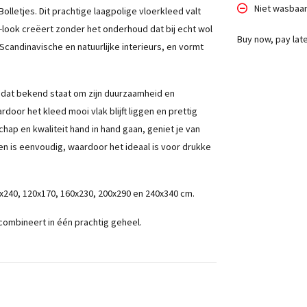
Niet wasbaa
olletjes. Dit prachtige laagpolige vloerkleed valt
l-look creëert zonder het onderhoud dat bij echt wol
Buy now, pay lat
 Scandinavische en natuurlijke interieurs, en vormt
 dat bekend staat om zijn duurzaamheid en
door het kleed mooi vlak blijft liggen en prettig
ap en kwaliteit hand in hand gaan, geniet je van
n is eenvoudig, waardoor het ideaal is voor drukke
80x240, 120x170, 160x230, 200x290 en 240x340 cm.
t combineert in één prachtig geheel.