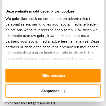
Anti allergie
Ja
Deze website maakt gebruik van cookies
Gecertificeerd
OEKO-TEX®
We gebruiken cookies om content en advertenties te
personaliseren, om functies voor social media te bieden
Adviesprijs
199,95
en om ons websiteverkeer te analyseren. Ook delen we
139,95
informatie over uw gebruik van onze site met onze
Je bespaart 60 euro
30%
partners voor social media, adverteren en analyse. Deze
partners kunnen deze gegevens combineren met andere
informatie die u aan ze heeft verstrekt of die ze hebben
verzameld op basis van uw gebruik van hun services.
Reviews
5
/
Gemiddelde uit 1 beoordelingen
5
Alles toestaan
5
/
5
Gepost door:
Bep Reiche
op 23 Juli 2026
Aanpassen
Het kleed staat heel mooi in mijn interieur.
Ook de hond heeft het goedgekeurd. Erg