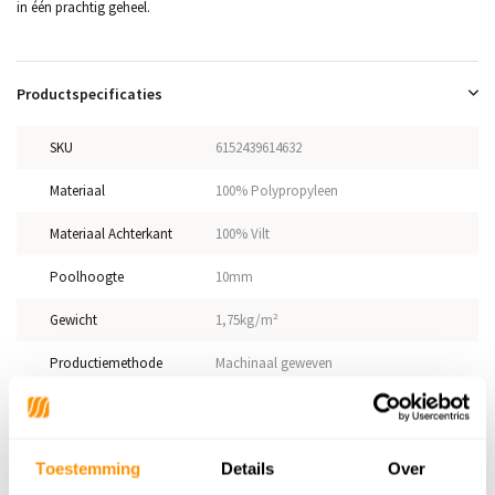
in één prachtig geheel.
Productspecificaties
SKU
6152439614632
Materiaal
100% Polypropyleen
Materiaal Achterkant
100% Vilt
Poolhoogte
10mm
Gewicht
1,75kg/m²
Productiemethode
Machinaal geweven
Vloerverwarming
Geschikt
Geschikt voor: Binnen of
Binnen
Toestemming
Details
Over
buiten?