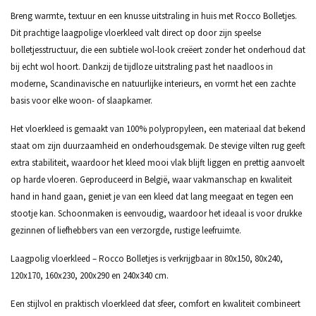
Breng warmte, textuur en een knusse uitstraling in huis met Rocco Bolletjes.
Dit prachtige laagpolige vloerkleed valt direct op door zijn speelse
bolletjesstructuur, die een subtiele wol-look creëert zonder het onderhoud dat
bij echt wol hoort. Dankzij de tijdloze uitstraling past het naadloos in
moderne, Scandinavische en natuurlijke interieurs, en vormt het een zachte
basis voor elke woon- of slaapkamer.
Het vloerkleed is gemaakt van 100% polypropyleen, een materiaal dat bekend
staat om zijn duurzaamheid en onderhoudsgemak. De stevige vilten rug geeft
extra stabiliteit, waardoor het kleed mooi vlak blijft liggen en prettig aanvoelt
op harde vloeren. Geproduceerd in België, waar vakmanschap en kwaliteit
hand in hand gaan, geniet je van een kleed dat lang meegaat en tegen een
stootje kan. Schoonmaken is eenvoudig, waardoor het ideaal is voor drukke
gezinnen of liefhebbers van een verzorgde, rustige leefruimte.
Laagpolig vloerkleed – Rocco Bolletjes is verkrijgbaar in 80x150, 80x240,
120x170, 160x230, 200x290 en 240x340 cm.
Een stijlvol en praktisch vloerkleed dat sfeer, comfort en kwaliteit combineert