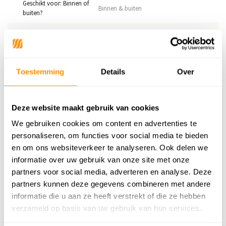
Geschikt voor: Binnen of
Binnen & buiten
buiten?
Anti allergie
Ja
Gecertificeerd
OEKO-TEX®
Toestemming
Details
Over
Adviesprijs
249,95
199,95
Je bespaart 50 euro
20%
Deze website maakt gebruik van cookies
We gebruiken cookies om content en advertenties te
personaliseren, om functies voor social media te bieden
en om ons websiteverkeer te analyseren. Ook delen we
Reviews
informatie over uw gebruik van onze site met onze
partners voor social media, adverteren en analyse. Deze
0
/
Gemiddelde uit 0 beoordelingen
5
partners kunnen deze gegevens combineren met andere
informatie die u aan ze heeft verstrekt of die ze hebben
Er zijn nog geen reviews geschreven over dit product..
verzameld op basis van uw gebruik van hun services.
Schrijf je eigen review