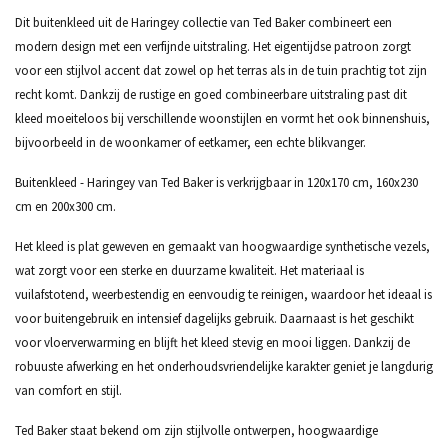
Dit buitenkleed uit de Haringey collectie van Ted Baker combineert een
modern design met een verfijnde uitstraling. Het eigentijdse patroon zorgt
voor een stijlvol accent dat zowel op het terras als in de tuin prachtig tot zijn
recht komt. Dankzij de rustige en goed combineerbare uitstraling past dit
kleed moeiteloos bij verschillende woonstijlen en vormt het ook binnenshuis,
bijvoorbeeld in de woonkamer of eetkamer, een echte blikvanger.
Buitenkleed - Haringey van Ted Baker is verkrijgbaar in 120x170 cm, 160x230
cm en 200x300 cm.
Het kleed is plat geweven en gemaakt van hoogwaardige synthetische vezels,
wat zorgt voor een sterke en duurzame kwaliteit. Het materiaal is
vuilafstotend, weerbestendig en eenvoudig te reinigen, waardoor het ideaal is
voor buitengebruik en intensief dagelijks gebruik. Daarnaast is het geschikt
voor vloerverwarming en blijft het kleed stevig en mooi liggen. Dankzij de
robuuste afwerking en het onderhoudsvriendelijke karakter geniet je langdurig
van comfort en stijl.
Ted Baker staat bekend om zijn stijlvolle ontwerpen, hoogwaardige