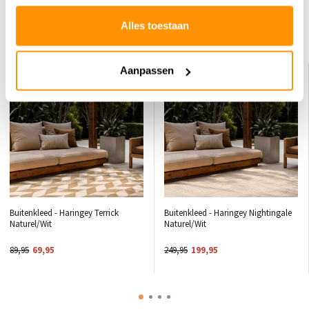
Alles toestaan
Dit vind je misschien ook leuk
Aanpassen
KORTING 22%
KORTING 20%
Buitenkleed - Haringey Terrick
Buitenkleed - Haringey Nightingale
Naturel/Wit
Naturel/Wit
89,95
69,95
249,95
199,95