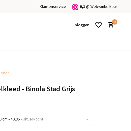
Klantenservice
9,1
@
Webwinkelkeur
0
Inloggen
kleden
Account aanmaken
Account aanmaken
lkleed - Binola Stad Grijs
 cm - 49,95
- Uitverkocht