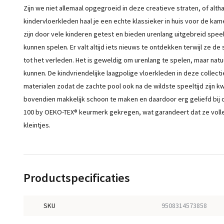
Zijn we niet allemaal opgegroeid in deze creatieve straten, of alth
kindervloerkleden haal je een echte klassieker in huis voor de kame
zijn door vele kinderen getest en bieden urenlang uitgebreid speelp
kunnen spelen. Er valt altijd iets nieuws te ontdekken terwijl ze 
tot het verleden. Het is geweldig om urenlang te spelen, maar natu
kunnen. De kindvriendelijke laagpolige vloerkleden in deze collec
materialen zodat de zachte pool ook na de wildste speeltijd zijn k
bovendien makkelijk schoon te maken en daardoor erg geliefd bij
100 by OEKO-TEX® keurmerk gekregen, wat garandeert dat ze volledig
kleintjes.
Productspecificaties
SKU
9508314573858