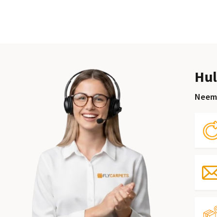
Hul
Neem 