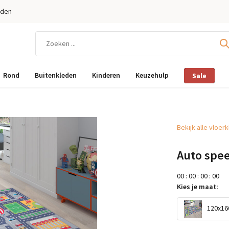
eden
Rond
Buitenkleden
Kinderen
Keuzehulp
Sale
Bekijk alle vloer
Auto spee
0
0
:
0
0
:
0
0
:
0
0
Kies je maat:
120x160