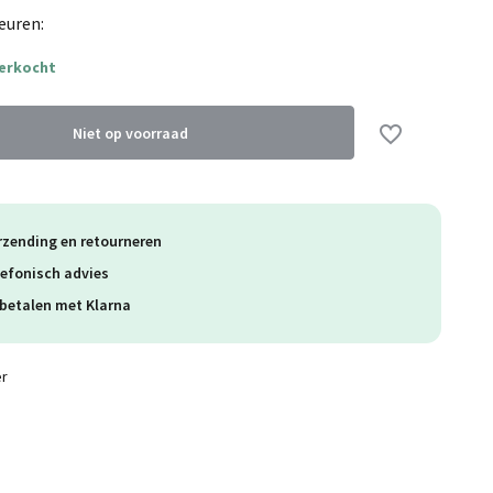
euren:
Uitverkocht
verkocht
Uitverkocht
Niet op voorraad
Uitverkocht
rzending en retourneren
lefonisch advies
betalen met Klarna
er
Uitverkocht