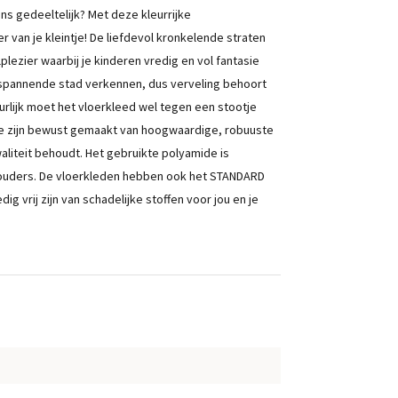
ans gedeeltelijk? Met deze kleurrijke
r van je kleintje! De liefdevol kronkelende straten
lezier waarbij je kinderen vredig en vol fantasie
de spannende stad verkennen, dus verveling behoort
urlijk moet het vloerkleed wel tegen een stootje
tie zijn bewust gemaakt van hoogwaardige, robuuste
waliteit behoudt. Het gebruikte polyamide is
 ouders. De vloerkleden hebben ook het STANDARD
 vrij zijn van schadelijke stoffen voor jou en je