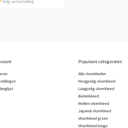
Volg uw bestelling
ccount
Populaire categorieën
eren
Alle vloerkleden
stellingen
Hoogpolig vloerkleed
langlijst
Laagpolig vloerkleed
Buitenkleed
Wollen vloerkleed
Japandi vloerkleed
Vloerkleed groen
Vloerkleed beige