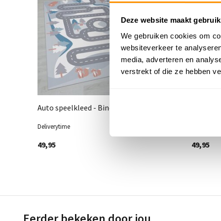
Deze website maakt gebruik
We gebruiken cookies om cont
websiteverkeer te analyseren
media, adverteren en analys
verstrekt of die ze hebben v
en
Auto speelkleed - Binola Snow Grijs
Speelkle
Deliverytime
Deliveryti
49,95
49,95
Eerder bekeken door jou