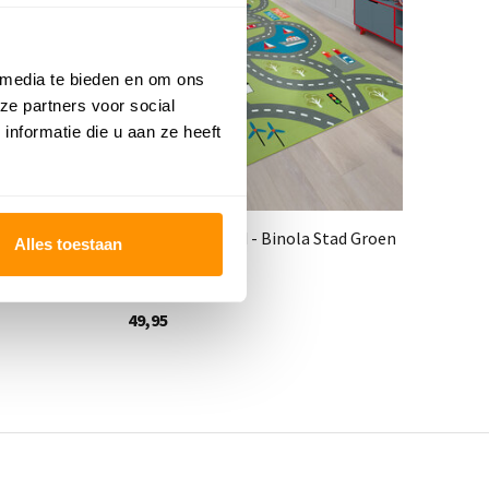
 media te bieden en om ons
ze partners voor social
nformatie die u aan ze heeft
 Grijs
Auto speelkleed - Binola Stad Groen
Au
Alles toestaan
Deliverytime
Del
49,95
49