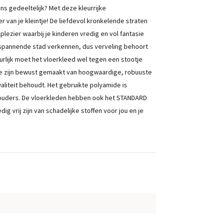
ans gedeeltelijk? Met deze kleurrijke
r van je kleintje! De liefdevol kronkelende straten
lezier waarbij je kinderen vredig en vol fantasie
de spannende stad verkennen, dus verveling behoort
urlijk moet het vloerkleed wel tegen een stootje
tie zijn bewust gemaakt van hoogwaardige, robuuste
waliteit behoudt. Het gebruikte polyamide is
 ouders. De vloerkleden hebben ook het STANDARD
 vrij zijn van schadelijke stoffen voor jou en je