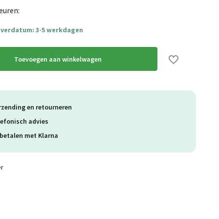
euren:
Uitverkocht
everdatum: 3-5 werkdagen
Toevoegen aan winkelwagen
Uitverkocht
rzending en retourneren
lefonisch advies
Uitverkocht
betalen met Klarna
Uitverkocht
er
Uitverkocht