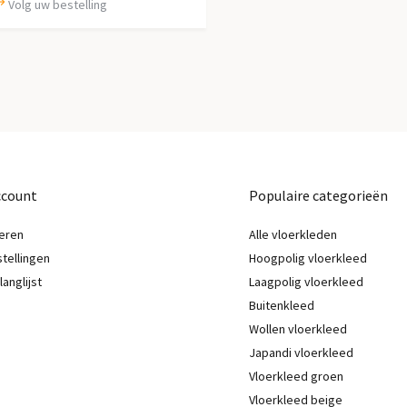
Volg uw bestelling
ccount
Populaire categorieën
eren
Alle vloerkleden
stellingen
Hoogpolig vloerkleed
langlijst
Laagpolig vloerkleed
Buitenkleed
Wollen vloerkleed
Japandi vloerkleed
Vloerkleed groen
Vloerkleed beige