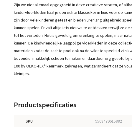
Zijn we niet allemaal opgegroeid in deze creatieve straten, of alth
kindervloerkleden haal je een echte klassieker in huis voor de kame
zijn door vele kinderen getest en bieden urenlang uitgebreid speelp
kunnen spelen. Er valt altijd iets nieuws te ontdekken terwijl ze 
tot het verleden. Het is geweldig om urenlang te spelen, maar natu
kunnen. De kindvriendelijke laagpolige vloerkleden in deze collec
materialen zodat de zachte pool ook na de wildste speeltijd zijn k
bovendien makkelijk schoon te maken en daardoor erg geliefd bij
100 by OEKO-TEX® keurmerk gekregen, wat garandeert dat ze volledig
kleintjes.
Productspecificaties
SKU
9508479615882