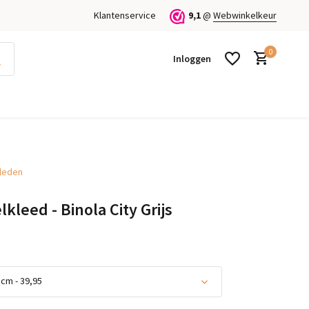
Klantenservice
9,1
@
Webwinkelkeur
0
Inloggen
kleden
Account aanmaken
Account aanmaken
kleed - Binola City Grijs
cm - 39,95