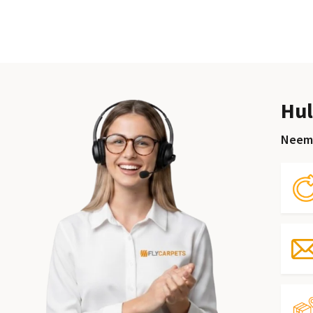
Hul
Neem 