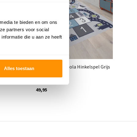
 media te bieden en om ons
ze partners voor social
nformatie die u aan ze heeft
 Grijs
Speelkleed - Binola Hinkelspel Grijs
Au
Alles toestaan
Deliverytime
Del
49,95
49