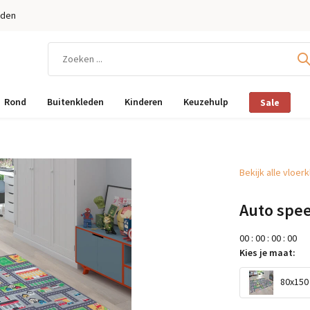
eden
Rond
Buitenkleden
Kinderen
Keuzehulp
Sale
Bekijk alle vloer
Auto speel
0
0
:
0
0
:
0
0
:
0
0
Kies je maat:
80x150 