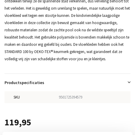
ontdekken terwijl ze de spannende stad verkennen, dus verveling behoort tot
het verleden. Het is geweldig om urenlang te spelen, maar natuurlijk moet het
vloerkleed wel tegen een stootje kunnen. De kindvriendelijke laagpolige
vloerkleden in deze collectie zijn bewust gemaakt van hoogwaardige,
robuuste materialen zodat de zachte pool ook na de wildste speeltijd zijn
kwaliteit behoudt. Het gebruikte polyamide is bovendien makkelijk schoon te
maken en daardoor erg geliefd bij ouders. De vloerkleden hebben ook het
STANDARD 100 by OEKO-TEX® keurmerk gekregen, wat garandeert dat ze
volledig vrij zijn van schadelijke stoffen voor jou en je kleintjes.
Productspecificaties
SKU
9501725394579
119,95