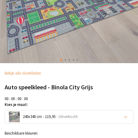
Bekijk alle vloerkleden
Auto speelkleed - Binola City Grijs
0
0
:
0
0
:
0
0
:
0
0
Kies je maat:
240x340 cm - 119,95
- Uitverkocht
Beschikbare kleuren: