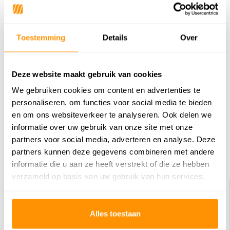
Buy now, pay later
Toestemming
Details
Over
Reviews
Deze website maakt gebruik van cookies
0
/
Gemiddelde uit 0 beoordelingen
5
We gebruiken cookies om content en advertenties te
personaliseren, om functies voor social media te bieden
Er zijn nog geen reviews geschreven over dit product..
en om ons websiteverkeer te analyseren. Ook delen we
informatie over uw gebruik van onze site met onze
Schrijf je eigen review
partners voor social media, adverteren en analyse. Deze
partners kunnen deze gegevens combineren met andere
Dit vind je misschien ook leuk
informatie die u aan ze heeft verstrekt of die ze hebben
verzameld op basis van uw gebruik van hun services.
Alles toestaan