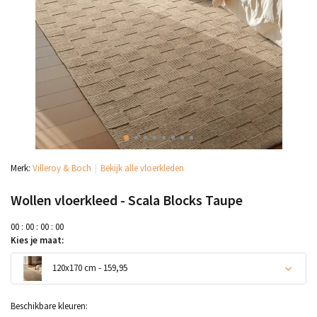
Merk:
Villeroy & Boch
Bekijk alle vloerkleden
Wollen vloerkleed - Scala Blocks Taupe
0
0
:
0
0
:
0
0
:
0
0
Kies je maat:
120x170 cm - 159,95
Beschikbare kleuren: