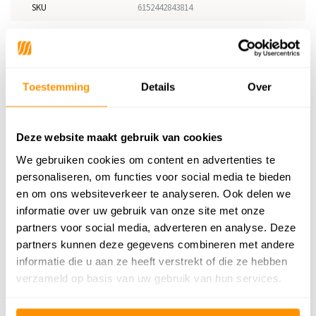
SKU
6152442843814
Materiaal
100% Wol
Materiaal Achterkant
100% Katoen
Toestemming
Details
Over
Poolhoogte
10mm
Gewicht
2,80kg/m²
Deze website maakt gebruik van cookies
Productiemethode
Handgeweven
We gebruiken cookies om content en advertenties te
Vloerverwarming
Geschikt
personaliseren, om functies voor social media te bieden
en om ons websiteverkeer te analyseren. Ook delen we
Geschikt voor: Binnen of
Binnen
informatie over uw gebruik van onze site met onze
buiten?
partners voor social media, adverteren en analyse. Deze
Anti allergie
Nee
partners kunnen deze gegevens combineren met andere
informatie die u aan ze heeft verstrekt of die ze hebben
Gecertificeerd
OEKO-TEX®
verzameld op basis van uw gebruik van hun services.
Adviesprijs
229,95