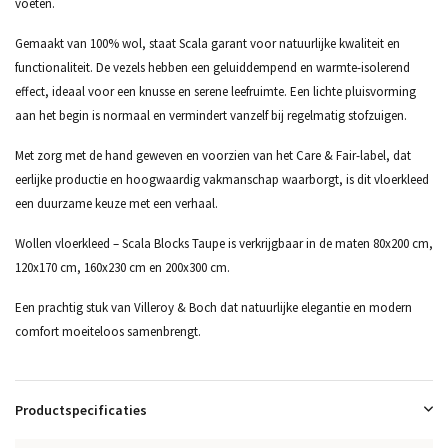
voeten.
Gemaakt van 100% wol, staat Scala garant voor natuurlijke kwaliteit en
functionaliteit. De vezels hebben een geluiddempend en warmte-isolerend
effect, ideaal voor een knusse en serene leefruimte. Een lichte pluisvorming
aan het begin is normaal en vermindert vanzelf bij regelmatig stofzuigen.
Met zorg met de hand geweven en voorzien van het Care & Fair-label, dat
eerlijke productie en hoogwaardig vakmanschap waarborgt, is dit vloerkleed
een duurzame keuze met een verhaal.
Wollen vloerkleed – Scala Blocks Taupe is verkrijgbaar in de maten 80x200 cm,
120x170 cm, 160x230 cm en 200x300 cm.
Een prachtig stuk van Villeroy & Boch dat natuurlijke elegantie en modern
comfort moeiteloos samenbrengt.
Productspecificaties