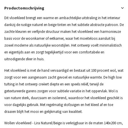
Productomschrijving
Dit vloerkleed brengt een warme en ambachtelijke uitstraling in het interieur
dankzij de rustige naturel en beige tinten en het subtiele abstracte patroon. De
zachte kleuren en verfijnde structuur maken het vloerkleed een harmonieuze
basis voor de woonkamer of eetkamer, waar het moeiteloos aansluit bij
zowel moderne als natuurlijke woonstijlen. Het ontwerp voelt minimalistisch
en eigentijds aan en zorgt tegelijkertijd voor een comfortabele en
uitnodigende sfeer in huis.
Het vloerkleed is met de hand vervaardigd en bestaat uit 100 procent wol, wat
zorgt voor een aangenaam zacht gevoel en natuurlijke warmte. De high low
tufting in het ontwerp creëert diepte en een speels reliëf, terwijl de
getextureerde garens zorgen voor subtiele variatie in het oppervlak. Wol is
van nature sterk, duurzaam en isolerend, waardoor het vloerkleed geschikt is
voor dagelijks gebruik. Met regelmatig stofzuigen en het kleed af en toe
draaien blijft het mooi en gelijkmatig van kwaliteit.
Wollen vloerkleed - Lira Naturel/Beige is verkrijgbaar in de maten 140x200 cm,