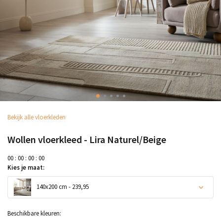
Bekijk alle vloerkleden
Wollen vloerkleed - Lira Naturel/Beige
0
0
:
0
0
:
0
0
:
0
0
Kies je maat:
140x200 cm - 239,95
Beschikbare kleuren: