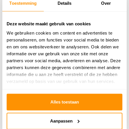
Toestemming
Details
Over
Vloerverwarming
Geschikt
Geschikt voor: Binnen of
Binnen
Deze website maakt gebruik van cookies
buiten?
We gebruiken cookies om content en advertenties te
Anti allergie
Nee
personaliseren, om functies voor social media te bieden
en om ons websiteverkeer te analyseren. Ook delen we
Gecertificeerd
✓
informatie over uw gebruik van onze site met onze
partners voor social media, adverteren en analyse. Deze
partners kunnen deze gegevens combineren met andere
239,95
informatie die u aan ze heeft verstrekt of die ze hebben
verzameld op basis van uw gebruik van hun services.
Buy now, pay later
Alles toestaan
Reviews
Aanpassen