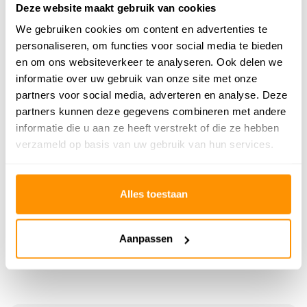
Deze website maakt gebruik van cookies
Gecertificeerd
✓
We gebruiken cookies om content en advertenties te
personaliseren, om functies voor social media te bieden
Adviesprijs
199,95
en om ons websiteverkeer te analyseren. Ook delen we
119,95
informatie over uw gebruik van onze site met onze
Je bespaart 80 euro
40%
partners voor social media, adverteren en analyse. Deze
partners kunnen deze gegevens combineren met andere
informatie die u aan ze heeft verstrekt of die ze hebben
verzameld op basis van uw gebruik van hun services.
Reviews
0
/
Gemiddelde uit 0 beoordelingen
5
Alles toestaan
Er zijn nog geen reviews geschreven over dit product..
Aanpassen
Schrijf je eigen review