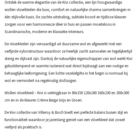
Ontdek de warme elegantie van de Kivi collectie, een lijn hoogwaardige
wollen vloerkleden die luxe, comfort en natuurlijke charme samenbrengen in
één stijlvolle basis. De zachte uitstraling, subtiele boord en tijdloze kleuren
zorgen voor een harmonieuze sfeer in huis en passen moeiteloos in
Scandinavische, moderne en klassieke interieurs.
De vloerkleden zijn vervaardigd uit duurzame wol en afgewerkt met een
verfijnde nylonstructuur waardoor ze heerlijk zacht aanvoelen en tegelijkertijd
stevig en slijtvast zijn. Dankzij de natuurlijke eigenschappen van wol werkt Kivi
geluiddempend en warmte isolerend wat direct bijdraagt aan een rustige en
behaaglijke leefomgeving. Een lichte vezelafgifte in het begin is normaal bij
wol en vermindert na regelmatig stofzuigen.
Wollen vloerkleed – Kivi is verkrijgbaar in 80x150 120x180 160x230 en 200x300
cm en in de kleuren Crème Beige Grijs en Groen.
De Kivi collectie van Villeroy & Boch biedt een perfecte balans tussen stijl en
functionaliteit waardoor je jarenlang geniet van een vloerkleed dat zowel
verfijnd als praktisch is.