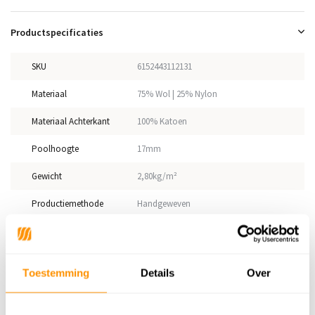
Productspecificaties
SKU
6152443112131
Materiaal
75% Wol | 25% Nylon
Materiaal Achterkant
100% Katoen
Poolhoogte
17mm
Gewicht
2,80kg/m²
Productiemethode
Handgeweven
Vloerverwarming
Geschikt
Geschikt voor: Binnen of
Binnen
buiten?
Toestemming
Details
Over
Anti allergie
Nee