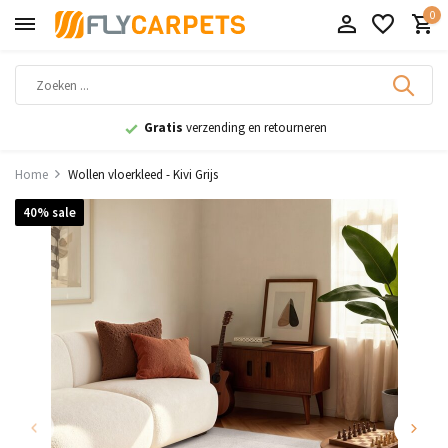
0
Specialist
in vloerkleden
Home
Wollen vloerkleed - Kivi Grijs
40% sale