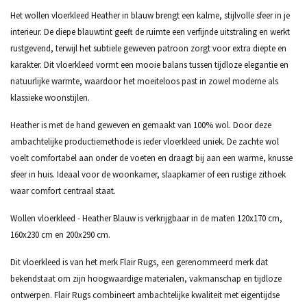
Het wollen vloerkleed Heather in blauw brengt een kalme, stijlvolle sfeer in je
interieur. De diepe blauwtint geeft de ruimte een verfijnde uitstraling en werkt
rustgevend, terwijl het subtiele geweven patroon zorgt voor extra diepte en
karakter. Dit vloerkleed vormt een mooie balans tussen tijdloze elegantie en
natuurlijke warmte, waardoor het moeiteloos past in zowel moderne als
klassieke woonstijlen.
Heather is met de hand geweven en gemaakt van 100% wol. Door deze
ambachtelijke productiemethode is ieder vloerkleed uniek. De zachte wol
voelt comfortabel aan onder de voeten en draagt bij aan een warme, knusse
sfeer in huis. Ideaal voor de woonkamer, slaapkamer of een rustige zithoek
waar comfort centraal staat.
Wollen vloerkleed - Heather Blauw is verkrijgbaar in de maten 120x170 cm,
160x230 cm en 200x290 cm.
Dit vloerkleed is van het merk Flair Rugs, een gerenommeerd merk dat
bekendstaat om zijn hoogwaardige materialen, vakmanschap en tijdloze
ontwerpen. Flair Rugs combineert ambachtelijke kwaliteit met eigentijdse