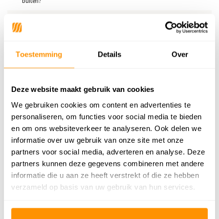
buiten?
Anti allergie
Nee
Gecertificeerd
✓
Toestemming
Details
Over
249,95
Deze website maakt gebruik van cookies
We gebruiken cookies om content en advertenties te
personaliseren, om functies voor social media te bieden
en om ons websiteverkeer te analyseren. Ook delen we
Reviews
informatie over uw gebruik van onze site met onze
partners voor social media, adverteren en analyse. Deze
0
/
Gemiddelde uit 0 beoordelingen
5
partners kunnen deze gegevens combineren met andere
Er zijn nog geen reviews geschreven over dit product..
informatie die u aan ze heeft verstrekt of die ze hebben
verzameld op basis van uw gebruik van hun services.
Schrijf je eigen review