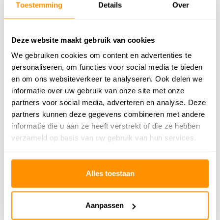
Vloerverwarming
Geschikt
Toestemming
Details
Over
Geschikt voor: Binnen of
Binnen
buiten?
Deze website maakt gebruik van cookies
Anti allergie
Nee
We gebruiken cookies om content en advertenties te
personaliseren, om functies voor social media te bieden
Gecertificeerd
✓
en om ons websiteverkeer te analyseren. Ook delen we
informatie over uw gebruik van onze site met onze
partners voor social media, adverteren en analyse. Deze
279,95
partners kunnen deze gegevens combineren met andere
informatie die u aan ze heeft verstrekt of die ze hebben
Buy now, pay later
verzameld op basis van uw gebruik van hun services.
Alles toestaan
Reviews
Aanpassen
0
/
Gemiddelde uit 0 beoordelingen
5