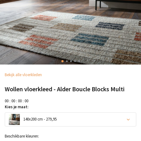
Bekijk alle vloerkleden
Wollen vloerkleed - Alder Boucle Blocks Multi
0
0
:
0
0
:
0
0
:
0
0
Kies je maat:
140x200 cm - 279,95
Beschikbare kleuren: