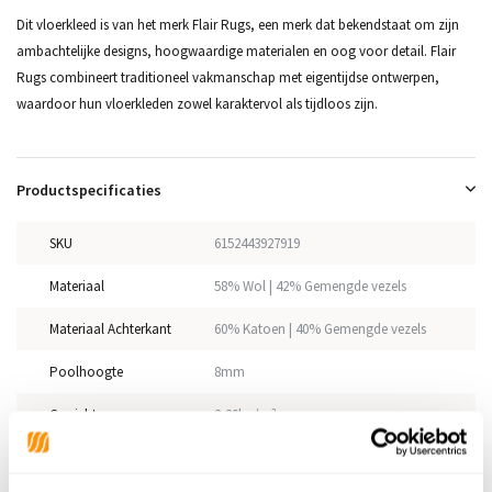
Dit vloerkleed is van het merk Flair Rugs, een merk dat bekendstaat om zijn
ambachtelijke designs, hoogwaardige materialen en oog voor detail. Flair
Rugs combineert traditioneel vakmanschap met eigentijdse ontwerpen,
waardoor hun vloerkleden zowel karaktervol als tijdloos zijn.
Productspecificaties
SKU
6152443927919
Materiaal
58% Wol | 42% Gemengde vezels
Materiaal Achterkant
60% Katoen | 40% Gemengde vezels
Poolhoogte
8mm
Gewicht
2,30kg/m²
Productiemethode
Handgeweven