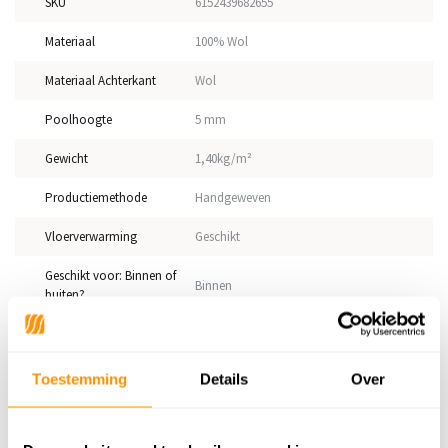
SKU
6152439682655
Materiaal
100% Wol
Materiaal Achterkant
Wol
Poolhoogte
5 mm
Gewicht
1,40kg/m²
Productiemethode
Handgeweven
Vloerverwarming
Geschikt
Geschikt voor: Binnen of
Binnen
buiten?
Anti allergie
Nee
Gecertificeerd
Ja
Toestemming
Details
Over
Adviesprijs
279,95