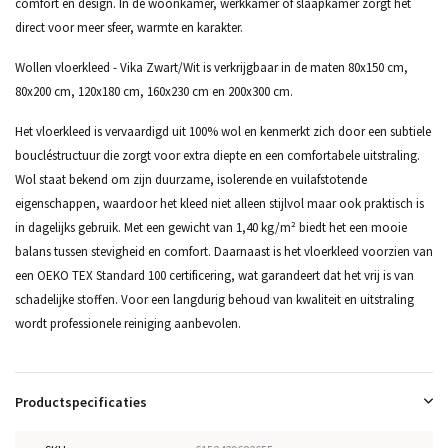
comfort en design. In de woonkamer, werkkamer of slaapkamer zorgt het
direct voor meer sfeer, warmte en karakter.
Wollen vloerkleed - Vika Zwart/Wit is verkrijgbaar in de maten 80x150 cm,
80x200 cm, 120x180 cm, 160x230 cm en 200x300 cm.
Het vloerkleed is vervaardigd uit 100% wol en kenmerkt zich door een subtiele
boucléstructuur die zorgt voor extra diepte en een comfortabele uitstraling.
Wol staat bekend om zijn duurzame, isolerende en vuilafstotende
eigenschappen, waardoor het kleed niet alleen stijlvol maar ook praktisch is
in dagelijks gebruik. Met een gewicht van 1,40 kg/m² biedt het een mooie
balans tussen stevigheid en comfort. Daarnaast is het vloerkleed voorzien van
een OEKO TEX Standard 100 certificering, wat garandeert dat het vrij is van
schadelijke stoffen. Voor een langdurig behoud van kwaliteit en uitstraling
wordt professionele reiniging aanbevolen.
Productspecificaties