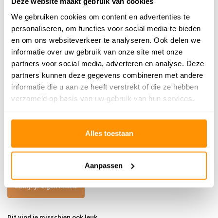
Deze website maakt gebruik van cookies
209,95
Je bespaart 70 euro
25%
We gebruiken cookies om content en advertenties te
personaliseren, om functies voor social media te bieden
Buy now, pay later
en om ons websiteverkeer te analyseren. Ook delen we
informatie over uw gebruik van onze site met onze
partners voor social media, adverteren en analyse. Deze
partners kunnen deze gegevens combineren met andere
informatie die u aan ze heeft verstrekt of die ze hebben
Reviews
verzameld op basis van uw gebruik van hun services.
5
/
Gemiddelde uit 1 beoordelingen
5
5
/
5
Alles toestaan
Gepost door:
Ekaterina
op 22 Juni 2026
Goede kwaliteit, mooi vloerkleed
Aanpassen
Schrijf je eigen review
Dit vind je misschien ook leuk