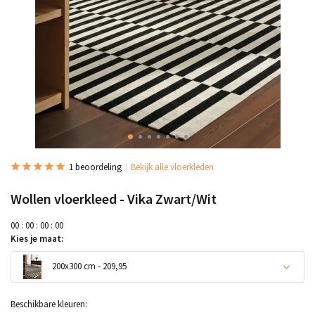
1 beoordeling
Bekijk alle vloerkleden
Wollen vloerkleed - Vika Zwart/Wit
0
0
:
0
0
:
0
0
:
0
0
Kies je maat:
200x300 cm - 209,95
Beschikbare kleuren: