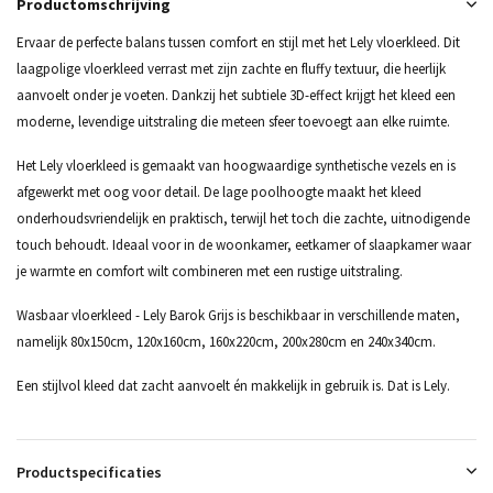
Productomschrijving
Ervaar de perfecte balans tussen comfort en stijl met het Lely vloerkleed. Dit
laagpolige vloerkleed verrast met zijn zachte en fluffy textuur, die heerlijk
aanvoelt onder je voeten. Dankzij het subtiele 3D-effect krijgt het kleed een
moderne, levendige uitstraling die meteen sfeer toevoegt aan elke ruimte.
Het Lely vloerkleed is gemaakt van hoogwaardige synthetische vezels en is
afgewerkt met oog voor detail. De lage poolhoogte maakt het kleed
onderhoudsvriendelijk en praktisch, terwijl het toch die zachte, uitnodigende
touch behoudt. Ideaal voor in de woonkamer, eetkamer of slaapkamer waar
je warmte en comfort wilt combineren met een rustige uitstraling.
Wasbaar vloerkleed - Lely Barok Grijs is beschikbaar in verschillende maten,
namelijk 80x150cm, 120x160cm, 160x220cm, 200x280cm en 240x340cm.
Een stijlvol kleed dat zacht aanvoelt én makkelijk in gebruik is. Dat is Lely.
Productspecificaties