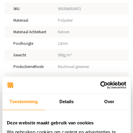
SKU
9503566918471
Materiaal
Polyester
Materiaal Achterkant
Katoen
Poolhoogte
12mm
Gewicht
900g/m²
Productiemethode
Machinaal geweven
Vloerverwarming
Geschikt
Geschikt voor: Binnen of
Binnen
buiten?
Toestemming
Details
Over
Anti allergie
Ja
Gecertificeerd
OEKO-TEX®
Deze website maakt gebruik van cookies
We gebruiken cookies om content en advertenties te