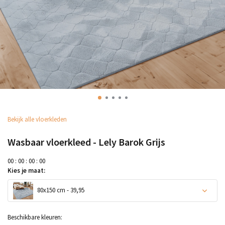
Bekijk alle vloerkleden
Wasbaar vloerkleed - Lely Barok Grijs
0
0
:
0
0
:
0
0
:
0
0
Kies je maat:
80x150 cm - 39,95
Beschikbare kleuren: