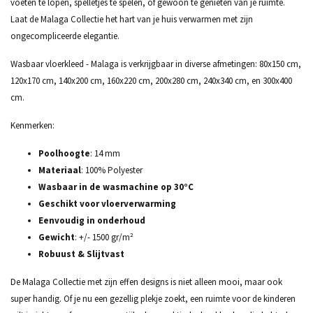
voeten te lopen, spelletjes te spelen, of gewoon te genieten van je ruimte.
Laat de Malaga Collectie het hart van je huis verwarmen met zijn
ongecompliceerde elegantie.
Wasbaar vloerkleed - Malaga is verkrijgbaar in diverse afmetingen: 80x150 cm,
120x170 cm, 140x200 cm, 160x220 cm, 200x280 cm, 240x340 cm, en 300x400
cm.
Kenmerken:
Poolhoogte
: 14 mm
Materiaal
: 100% Polyester
Wasbaar in de wasmachine op 30°C
Geschikt voor vloerverwarming
Eenvoudig in onderhoud
Gewicht
: +/- 1500 gr/m²
Robuust & Slijtvast
De Malaga Collectie met zijn effen designs is niet alleen mooi, maar ook
super handig. Of je nu een gezellig plekje zoekt, een ruimte voor de kinderen