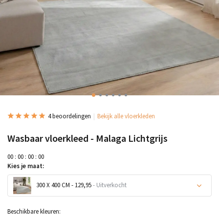
4 beoordelingen
Bekijk alle vloerkleden
Wasbaar vloerkleed - Malaga Lichtgrijs
0
0
:
0
0
:
0
0
:
0
0
Kies je maat:
300 X 400 CM - 129,95
- Uitverkocht
Uitverkocht
Beschikbare kleuren: