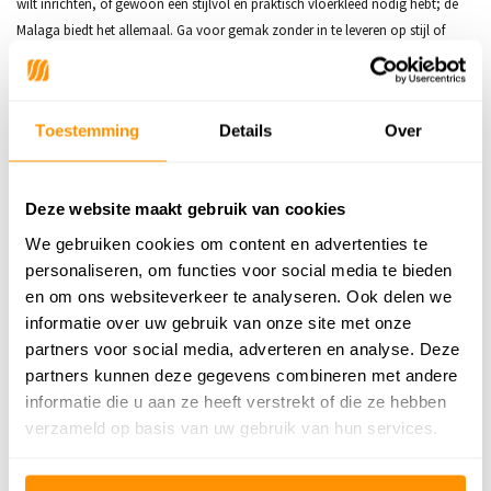
wilt inrichten, of gewoon een stijlvol en praktisch vloerkleed nodig hebt; de
Malaga biedt het allemaal. Ga voor gemak zonder in te leveren op stijl of
comfort met de Malaga Collectie.
Toestemming
Details
Over
Productspecificaties
SKU
8720872334721
Deze website maakt gebruik van cookies
We gebruiken cookies om content en advertenties te
Adviesprijs
199,95
personaliseren, om functies voor social media te bieden
129,95
en om ons websiteverkeer te analyseren. Ook delen we
Je bespaart 70 euro
35%
informatie over uw gebruik van onze site met onze
partners voor social media, adverteren en analyse. Deze
Buy now, pay later
partners kunnen deze gegevens combineren met andere
informatie die u aan ze heeft verstrekt of die ze hebben
verzameld op basis van uw gebruik van hun services.
Reviews