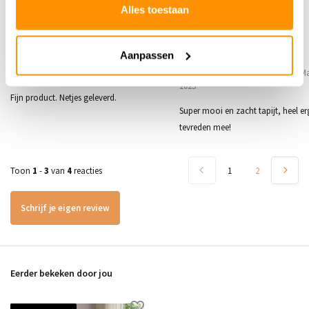
Alles toestaan
5
/
Gemiddelde uit 4 beoordelingen
5
5
/
5
/
5
5
Aanpassen
Gepost door:
Angelique
op 13 April 2026
Gepost door:
G.Ramakers
op 27 Ma
2025
Fijn product. Netjes geleverd.
Super mooi en zacht tapijt, heel er
tevreden mee!
Toon
1
-
3
van
4
reacties
1
2
Schrijf je eigen review
Eerder bekeken door jou