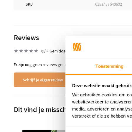
SKU
6152438640632
Reviews
0
/
Gemiddelde uit 0 beoordelingen
5
Er zijn nog geen reviews geschreven over dit product..
Toestemming
Schrijf je eigen review
Deze website maakt gebruik
We gebruiken cookies om cont
websiteverkeer te analyseren
Dit vind je misschien ook leuk
media, adverteren en analys
verstrekt of die ze hebben v