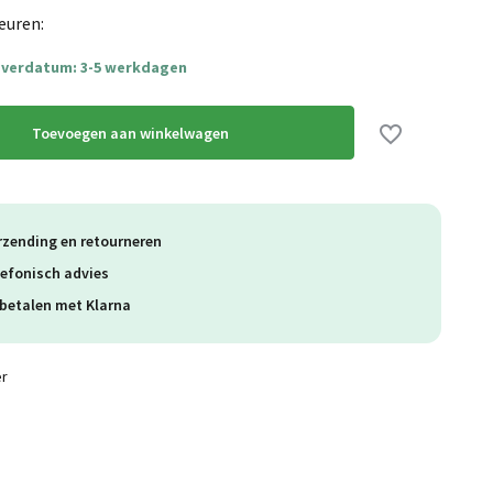
euren:
everdatum: 3-5 werkdagen
Toevoegen aan winkelwagen
rzending en retourneren
lefonisch advies
betalen met Klarna
er