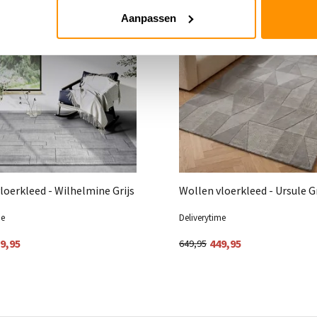
G 30%
KORTING 31%
Aanpassen
loerkleed - Wilhelmine Grijs
Wollen vloerkleed - Ursule Gr
me
Deliverytime
9,95
449,95
649,95