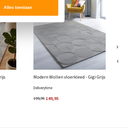
KORTING 25%
K
Mo
Alles toestaan
Le
ijs
Modern Wollen vloerkleed - Gigi Grijs
Deliverytime
Del
149,95
199,95
47