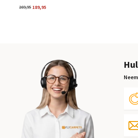
189,95
269,95
Hul
Neem 