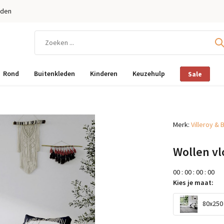
eden
Rond
Buitenkleden
Kinderen
Keuzehulp
Sale
Merk:
Villeroy & 
Wollen vlo
0
0
:
0
0
:
0
0
:
0
0
Kies je maat:
80x250 