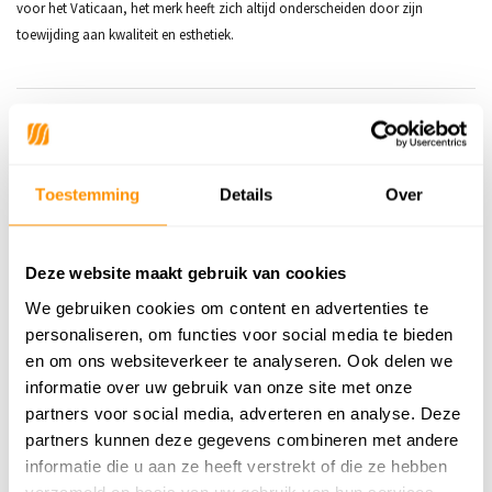
voor het Vaticaan, het merk heeft zich altijd onderscheiden door zijn
toewijding aan kwaliteit en esthetiek.
Productspecificaties
SKU
9507199215877
Toestemming
Details
Over
Adviesprijs
629,95
439,95
Deze website maakt gebruik van cookies
Je bespaart 190 euro
30%
We gebruiken cookies om content en advertenties te
personaliseren, om functies voor social media te bieden
en om ons websiteverkeer te analyseren. Ook delen we
informatie over uw gebruik van onze site met onze
Reviews
partners voor social media, adverteren en analyse. Deze
partners kunnen deze gegevens combineren met andere
0
/
Gemiddelde uit 0 beoordelingen
5
informatie die u aan ze heeft verstrekt of die ze hebben
verzameld op basis van uw gebruik van hun services.