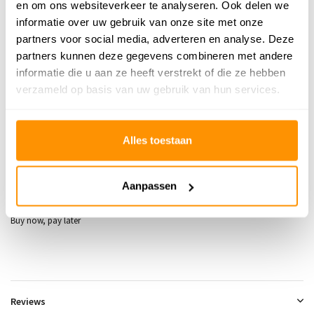
en om ons websiteverkeer te analyseren. Ook delen we
Vloerverwarming
Ja
informatie over uw gebruik van onze site met onze
partners voor social media, adverteren en analyse. Deze
Geschikt voor: Binnen of
partners kunnen deze gegevens combineren met andere
Binnen
buiten?
informatie die u aan ze heeft verstrekt of die ze hebben
verzameld op basis van uw gebruik van hun services.
Anti allergie
Nee
Gecertificeerd
Nee
Alles toestaan
Adviesprijs
319,95
249,95
Je bespaart 70 euro
Aanpassen
22%
Buy now, pay later
Reviews