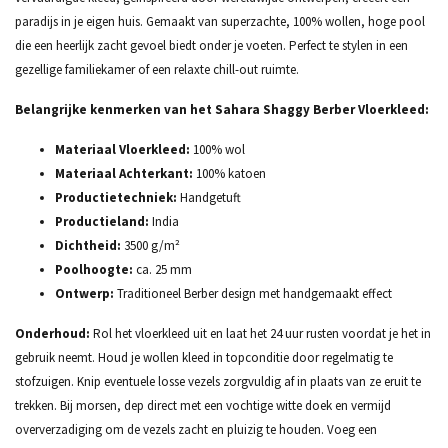
paradijs in je eigen huis. Gemaakt van superzachte, 100% wollen, hoge pool
die een heerlijk zacht gevoel biedt onder je voeten. Perfect te stylen in een
gezellige familiekamer of een relaxte chill-out ruimte.
Belangrijke kenmerken van het Sahara Shaggy Berber Vloerkleed:
Materiaal Vloerkleed:
100% wol
Materiaal Achterkant:
100% katoen
Productietechniek:
Handgetuft
Productieland:
India
Dichtheid:
3500 g/m²
Poolhoogte:
ca. 25 mm
Ontwerp:
Traditioneel Berber design met handgemaakt effect
Onderhoud:
Rol het vloerkleed uit en laat het 24 uur rusten voordat je het in
gebruik neemt. Houd je wollen kleed in topconditie door regelmatig te
stofzuigen. Knip eventuele losse vezels zorgvuldig af in plaats van ze eruit te
trekken. Bij morsen, dep direct met een vochtige witte doek en vermijd
oververzadiging om de vezels zacht en pluizig te houden. Voeg een