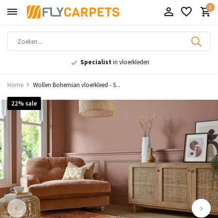
0
9,1
uit 11.000+ beoordelingen
Home
Wollen Bohemian vloerkleed - S...
22% sale