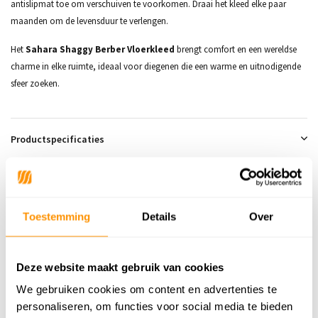
antislipmat toe om verschuiven te voorkomen. Draai het kleed elke paar
maanden om de levensduur te verlengen.
Het
Sahara Shaggy Berber Vloerkleed
brengt comfort en een wereldse
charme in elke ruimte, ideaal voor diegenen die een warme en uitnodigende
sfeer zoeken.
Productspecificaties
SKU
9508897964463
Materiaal
100% Wol
Toestemming
Details
Over
Materiaal Achterkant
100% Katoen
Poolhoogte
10 mm
Deze website maakt gebruik van cookies
Gewicht
Ca. 3500 gram per m2
We gebruiken cookies om content en advertenties te
personaliseren, om functies voor social media te bieden
Productiemethode
Hand Tufted