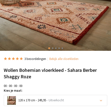
3 beoordelingen
Bekijk alle vloerkleden
Wollen Bohemian vloerkleed - Sahara Berber
Shaggy Roze
0
0
:
0
0
:
0
0
:
0
0
Kies je maat:
120 x 170 cm - 249,95
- Uitverkocht