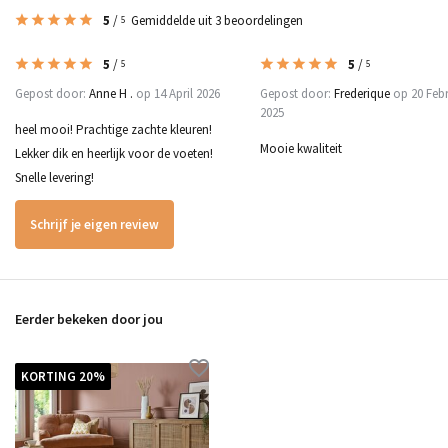
5
/
Gemiddelde uit 3 beoordelingen
5
5
/
5
/
5
5
Gepost door:
Anne H .
op 14 April 2026
Gepost door:
Frederique
op 20 Febr
2025
heel mooi! Prachtige zachte kleuren!
Mooie kwaliteit
Lekker dik en heerlijk voor de voeten!
Snelle levering!
Schrijf je eigen review
Eerder bekeken door jou
KORTING 20%