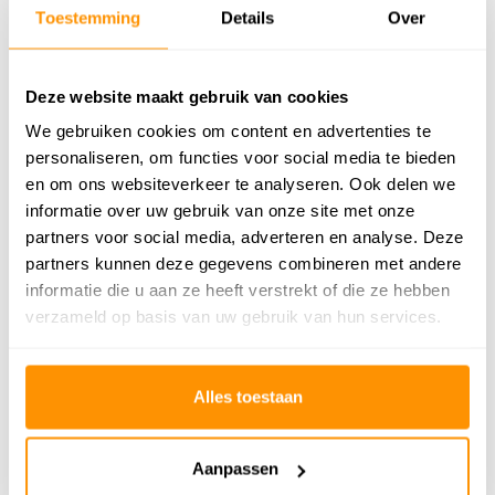
Toestemming
Details
Over
Vloerverwarming
Geschikt
Geschikt voor: Binnen of
Binnen
Deze website maakt gebruik van cookies
buiten?
We gebruiken cookies om content en advertenties te
Anti allergie
Ja
personaliseren, om functies voor social media te bieden
Gecertificeerd
OEKO-TEX®
en om ons websiteverkeer te analyseren. Ook delen we
informatie over uw gebruik van onze site met onze
partners voor social media, adverteren en analyse. Deze
Adviesprijs
89,95
partners kunnen deze gegevens combineren met andere
69,95
informatie die u aan ze heeft verstrekt of die ze hebben
Je bespaart 20 euro
22%
verzameld op basis van uw gebruik van hun services.
Alles toestaan
Reviews
5
/
Gemiddelde uit 1 beoordelingen
5
Aanpassen