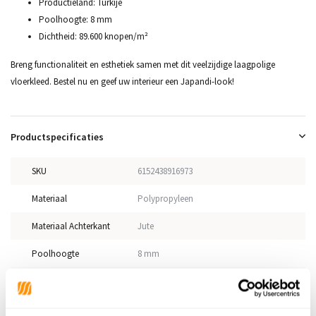
Productieland: Turkije
Poolhoogte: 8 mm
Dichtheid: 89.600 knopen/m²
Breng functionaliteit en esthetiek samen met dit veelzijdige laagpolige
vloerkleed. Bestel nu en geef uw interieur een Japandi-look!
Productspecificaties
SKU
6152438916973
Materiaal
Polypropyleen
Materiaal Achterkant
Jute
Poolhoogte
8 mm
Gewicht
1,90kg/m²
Productiemethode
Machinaal geweven