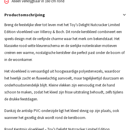
Alleen verkrijgbaar in 160 cm rond
Productomschrijving
Breng de feestelijke sfeer tot leven met het Toy’s Delight Nutcracker Limited
Edition vloerkleed van Villeroy & Boch. Dit ronde kerstkleed combineert een
speels design met de verfijnde charme waar het merk om bekendstaat. Het
klassieke rood-witte kleurenschema en de sierlijke notenkraker-motieven
creëren een warme, nostalgische kerstsfeer die perfect past onder de boom of
in de woonkamer.
Het vloerkleed is vervaardigd uit hoogwaardige polyestervezels, waardoor
het heerlijk zacht en fluweelachtig aanvoelt, maar tegelijkertijd duurzaam en
onderhoudsvriendelijk blijft. Kleine vlekken zijn eenvoudig met de hand
schoon te maken, zodat het kleed zijn frisse uitstraling behoudt, zelfs tijdens
de drukke feestdagen.
Dankzij de antislip PVC-onderzijde ligt het kleed stevig op zijn plaats, ook
wanneer het gezellig druk wordt rond de kerstboom.
Rond Kerstmis vloerkleed – Toy’s Delight Nutcracker Limited Edition