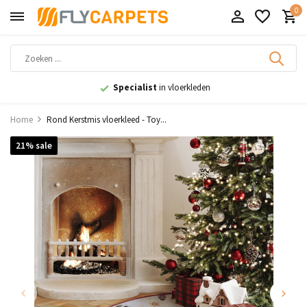
0
en
9,1
uit 11.000+ beoordeling
Home
Rond Kerstmis vloerkleed - Toy...
21% sale