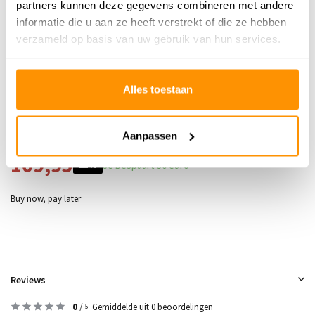
partners kunnen deze gegevens combineren met andere
informatie die u aan ze heeft verstrekt of die ze hebben
Geschikt voor: Binnen of
Binnen
verzameld op basis van uw gebruik van hun services.
buiten?
Anti allergie
Ja
Alles toestaan
Gecertificeerd
OEKO-TEX®
Aanpassen
Adviesprijs
139,95
109,95
Je bespaart 30 euro
21%
Buy now, pay later
Reviews
0
/
Gemiddelde uit 0 beoordelingen
5