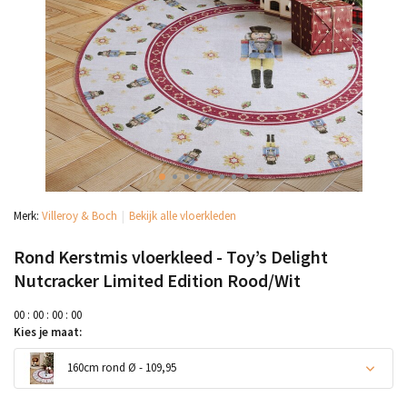
Merk:
Villeroy & Boch
Bekijk alle vloerkleden
Rond Kerstmis vloerkleed - Toy’s Delight
Nutcracker Limited Edition Rood/Wit
0
0
:
0
0
:
0
0
:
0
0
Kies je maat:
160cm rond Ø - 109,95