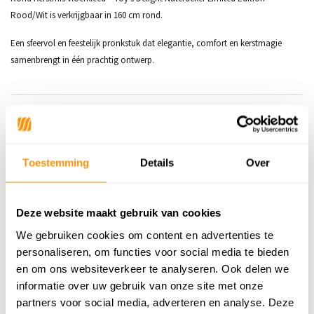
Rood/Wit is verkrijgbaar in 160 cm rond.
Een sfeervol en feestelijk pronkstuk dat elegantie, comfort en kerstmagie
samenbrengt in één prachtig ontwerp.
Productspecificaties
SKU
6152442954992
Toestemming
Details
Over
Materiaal
100% Polyester
Materiaal Achterkant
80% Katoen | 20% Polyester Antislip
Deze website maakt gebruik van cookies
Poolhoogte
3mm
We gebruiken cookies om content en advertenties te
personaliseren, om functies voor social media te bieden
Gewicht
1,20kg/m²
en om ons websiteverkeer te analyseren. Ook delen we
informatie over uw gebruik van onze site met onze
Productiemethode
Machinaal geweven
partners voor social media, adverteren en analyse. Deze
Vloerverwarming
Geschikt