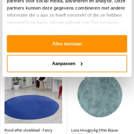
partners voor social media, adverteren en analyse. Deze
5
/
5
partners kunnen deze gegevens combineren met andere
Gepost door:
Adriaan
op 4 Juni 2025
informatie die u aan ze heeft verstrekt of die ze hebben
verzameld op basis van uw gebruik van hun services.
Staat super
Schrijf je eigen review
Alles toestaan
Dit vind je misschien ook leuk
Aanpassen
KORTING 29%
Rond effen vloerkleed - Fancy
Luna Hoogpolig Effen Blauw