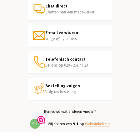
Chat direct
Chatten met een medewerker
E-mail versturen
vragen@flycarpets.nl
Telefonisch contact
Bel ons op 020 - 261 47 23
Bestelling volgen
Volg uw bestelling
Benieuwd wat anderen vinden?
9,1
Wij scoren een
9,1
op
Webwinkelkeur