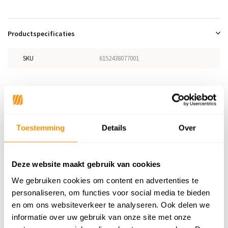
Productspecificaties
SKU
6152438077001
Adviesprijs
114,95
89,95
Je bespaart 25 euro
22%
Toestemming
Details
Over
Buy now, pay later
Deze website maakt gebruik van cookies
We gebruiken cookies om content en advertenties te
Reviews
personaliseren, om functies voor social media te bieden
en om ons websiteverkeer te analyseren. Ook delen we
5
/
Gemiddelde uit 1 beoordelingen
5
informatie over uw gebruik van onze site met onze