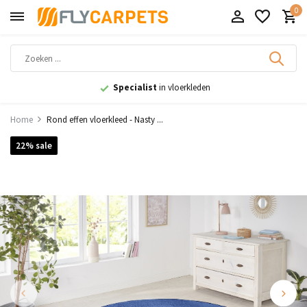
0
9,1
uit 11.000+ beoordelingen
Home
Rond effen vloerkleed - Nasty ...
22% sale