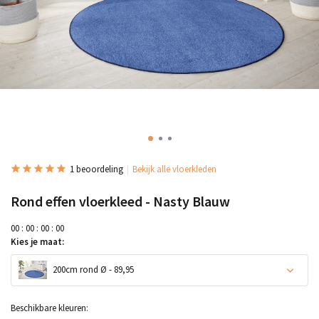
1 beoordeling
Bekijk alle vloerkleden
Rond effen vloerkleed - Nasty Blauw
0
0
:
0
0
:
0
0
:
0
0
Kies je maat:
200cm rond Ø - 89,95
Beschikbare kleuren: