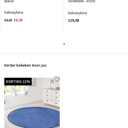
Blauw
vloerkleed - Rond
Deliverytime
Deliverytime
84,95
59,95
119,95
Eerder bekeken door jou
KORTING 22%