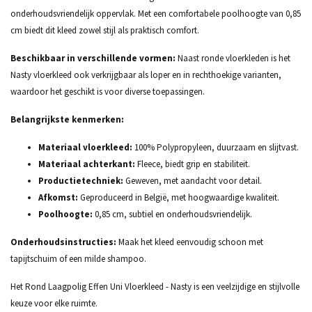
onderhoudsvriendelijk oppervlak. Met een comfortabele poolhoogte van 0,85
cm biedt dit kleed zowel stijl als praktisch comfort.
Beschikbaar in verschillende vormen:
Naast ronde vloerkleden is het
Nasty vloerkleed ook verkrijgbaar als loper en in rechthoekige varianten,
waardoor het geschikt is voor diverse toepassingen.
Belangrijkste kenmerken:
Materiaal vloerkleed:
100% Polypropyleen, duurzaam en slijtvast.
Materiaal achterkant:
Fleece, biedt grip en stabiliteit.
Productietechniek:
Geweven, met aandacht voor detail.
Afkomst:
Geproduceerd in België, met hoogwaardige kwaliteit.
Poolhoogte:
0,85 cm, subtiel en onderhoudsvriendelijk.
Onderhoudsinstructies:
Maak het kleed eenvoudig schoon met
tapijtschuim of een milde shampoo.
Het Rond Laagpolig Effen Uni Vloerkleed - Nasty is een veelzijdige en stijlvolle
keuze voor elke ruimte.