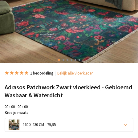
1 beoordeling
Bekijk alle vloerkleden
Adrasos Patchwork Zwart vloerkleed - Gebloemd
Wasbaar & Waterdicht
0
0
:
0
0
:
0
0
:
0
0
Kies je maat:
160 X 230 CM - 79,95