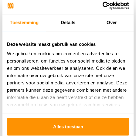
Geschikt voor: Binnen of
Binnen
buiten?
Toestemming
Details
Over
Anti allergie
Ja
Gecertificeerd
OEKO-TEX®
Deze website maakt gebruik van cookies
We gebruiken cookies om content en advertenties te
Adviesprijs
269,95
personaliseren, om functies voor social media te bieden
79,95
en om ons websiteverkeer te analyseren. Ook delen we
Je bespaart 190 euro
70%
informatie over uw gebruik van onze site met onze
partners voor social media, adverteren en analyse. Deze
Buy now, pay later
partners kunnen deze gegevens combineren met andere
informatie die u aan ze heeft verstrekt of die ze hebben
verzameld op basis van uw gebruik van hun services.
Reviews
Alles toestaan
5
/
Gemiddelde uit 1 beoordelingen
5