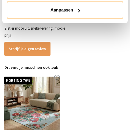
5
/
5
Aanpassen
Gepost door:
Constance
op 23 Juni 2025
Ziet er mooi uit, snelle levering, mooie
prijs.
Schrijf je eigen review
Dit vind je misschien ook leuk
KORTING 70%