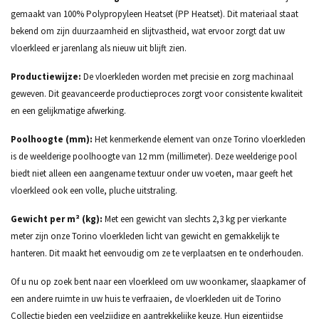
gemaakt van 100% Polypropyleen Heatset (PP Heatset). Dit materiaal staat
bekend om zijn duurzaamheid en slijtvastheid, wat ervoor zorgt dat uw
vloerkleed er jarenlang als nieuw uit blijft zien.
Productiewijze:
De vloerkleden worden met precisie en zorg machinaal
geweven. Dit geavanceerde productieproces zorgt voor consistente kwaliteit
en een gelijkmatige afwerking.
Poolhoogte (mm):
Het kenmerkende element van onze Torino vloerkleden
is de weelderige poolhoogte van 12 mm (millimeter). Deze weelderige pool
biedt niet alleen een aangename textuur onder uw voeten, maar geeft het
vloerkleed ook een volle, pluche uitstraling.
Gewicht per m² (kg):
Met een gewicht van slechts 2,3 kg per vierkante
meter zijn onze Torino vloerkleden licht van gewicht en gemakkelijk te
hanteren. Dit maakt het eenvoudig om ze te verplaatsen en te onderhouden.
Of u nu op zoek bent naar een vloerkleed om uw woonkamer, slaapkamer of
een andere ruimte in uw huis te verfraaien, de vloerkleden uit de Torino
Collectie bieden een veelzijdige en aantrekkelijke keuze. Hun eigentijdse