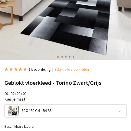
1 beoordeling
Bekijk alle vloerkleden
Geblokt vloerkleed - Torino Zwart/Grijs
0
0
:
0
0
:
0
0
:
0
0
Kies je maat:
80 X 150 CM - 54,95
Beschikbare kleuren: