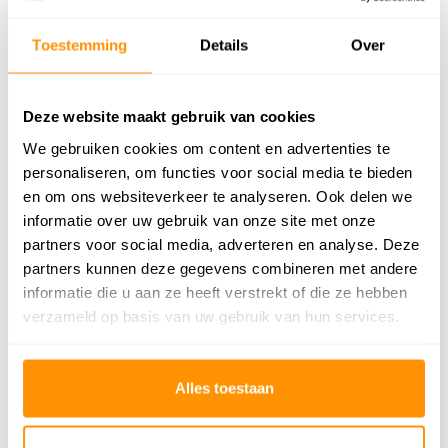
Geschikt voor: Binnen of
Binnen
buiten?
Toestemming
Details
Over
Anti allergie
Ja
Deze website maakt gebruik van cookies
Gecertificeerd
OEKO-TEX®
We gebruiken cookies om content en advertenties te
personaliseren, om functies voor social media te bieden
54,95
en om ons websiteverkeer te analyseren. Ook delen we
informatie over uw gebruik van onze site met onze
partners voor social media, adverteren en analyse. Deze
Buy now, pay later
partners kunnen deze gegevens combineren met andere
informatie die u aan ze heeft verstrekt of die ze hebben
verzameld op basis van uw gebruik van hun services.
Reviews
Alles toestaan
5
/
Gemiddelde uit 1 beoordelingen
5
5
/
5