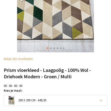
Bekijk alle vloerkleden
Prism vloerkleed - Laagpolig - 100% Wol -
Driehoek Modern - Groen / Multi
0
0
:
0
0
:
0
0
:
0
0
Kies je maat:
200 X 290 CM - 649,95