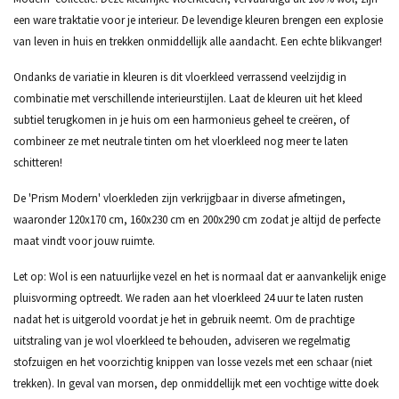
een ware traktatie voor je interieur. De levendige kleuren brengen een explosie
van leven in huis en trekken onmiddellijk alle aandacht. Een echte blikvanger!
Ondanks de variatie in kleuren is dit vloerkleed verrassend veelzijdig in
combinatie met verschillende interieurstijlen. Laat de kleuren uit het kleed
subtiel terugkomen in je huis om een harmonieus geheel te creëren, of
combineer ze met neutrale tinten om het vloerkleed nog meer te laten
schitteren!
De 'Prism Modern' vloerkleden zijn verkrijgbaar in diverse afmetingen,
waaronder 120x170 cm, 160x230 cm en 200x290 cm zodat je altijd de perfecte
maat vindt voor jouw ruimte.
Let op: Wol is een natuurlijke vezel en het is normaal dat er aanvankelijk enige
pluisvorming optreedt. We raden aan het vloerkleed 24 uur te laten rusten
nadat het is uitgerold voordat je het in gebruik neemt. Om de prachtige
uitstraling van je wol vloerkleed te behouden, adviseren we regelmatig
stofzuigen en het voorzichtig knippen van losse vezels met een schaar (niet
trekken). In geval van morsen, dep onmiddellijk met een vochtige witte doek