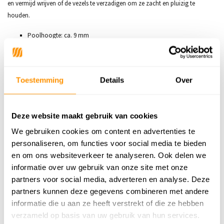
en vermijd wrijven of de vezels te verzadigen om ze zacht en pluizig te
houden.
Poolhoogte: ca. 9 mm
Materiaal: 100% Wol
Machinaal getuft
Geschikt voor vloerverwarming
Toestemming
Details
Over
Makkelijk in onderhoud
Productieland: India
Gewicht: +/- 4000 gr/m2
Deze website maakt gebruik van cookies
Getoonde afbeelding heeft de afmeting 160x230cm
We gebruiken cookies om content en advertenties te
Bijzonderheden: Omdat het opgerold is geweest kan dit kleed bij het
personaliseren, om functies voor social media te bieden
uitrollen een beetje bobbelig zijn. Dit verdwijnt na korte tijd vanzelf.
en om ons websiteverkeer te analyseren. Ook delen we
Even oprollen in tegenovergestelde richting kan helpen.
informatie over uw gebruik van onze site met onze
partners voor social media, adverteren en analyse. Deze
partners kunnen deze gegevens combineren met andere
Productspecificaties
informatie die u aan ze heeft verstrekt of die ze hebben
verzameld op basis van uw gebruik van hun services.
SKU
9507946529561